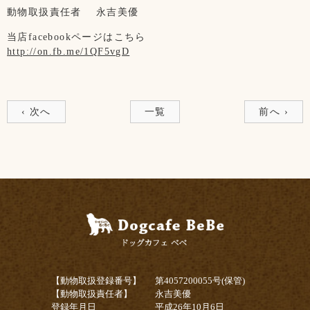
動物取扱責任者
永吉美優
当店facebookページはこちら
http://on.fb.me/1QF5vgD
‹ 次へ
一覧
前へ ›
【動物取扱登録番号】
第4057200055号(保管)
【動物取扱責任者】
永吉美優
登録年月日
平成26年10月6日