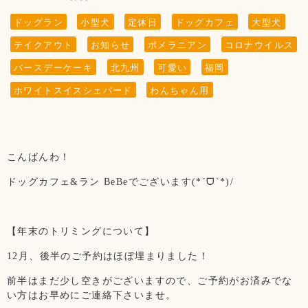
ドッグラン
小型犬
定休日
ドッグカフェ
大型犬
テイクアウト
お知らせ
ポメラニアン
コロナウイルス
バースデーケーキ
北九州
可愛い
福岡
ホワイトスイスシェパード
わんちゃん用
こんばんわ！
ドッグカフェ&ラン BeBeでございます(*ˊᗜˋ*)/
【年末のトリミングについて】
12月、後半のご予約はほぼ埋まりました！
前半はまだ少し空きがございますので、ご予約がお済みでな
い方はお早めにご連絡下さいませ。