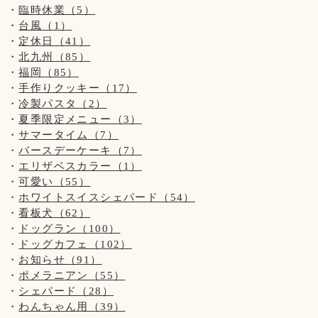
#10周年
臨時休業（5）
#ハンバーグ
台風（1）
#パスタ
定休日（41）
#バジル・ジェノベーゼソースは苗から育ててます
北九州（85）
#ピザ
福岡（85）
#パンケーキ
手作りクッキー（17）
#わんちゃんメニュー
冷製パスタ（2）
夏季限定メニュー（3）
サマータイム（7）
バースデーケーキ（7）
エリザベスカラー（1）
可愛い（55）
ホワイトスイスシェパード（54）
看板犬（62）
ドッグラン（100）
ドッグカフェ（102）
お知らせ（91）
ポメラニアン（55）
シェパード（28）
わんちゃん用（39）