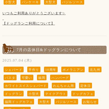
着用していただけない場合は
小型犬
パンケーキ
大型犬
バジルソース
(または、カートや抱っこ)をお願いしております。
今後、当店のご利用をお断させていただく
リードを外して大丈夫なのはわんちゃん同士の
場合がございますのでご了承下さいませ。
いつもご利用ありがとうございます✨
ご挨拶が済んだ後の“ドッグラン内のみ”です。
(リードの付け外しもラン内でお願いします)
【ドッグランご利用について】
※“ふれあい”の営業は行っておりません。
また、お店を出られてからお客様のお車までも
当店のわんちゃんと遊ぶ・お散歩は出来ません。
7月5日～猛暑が落ち着くまで行っております
ノーリードをされている場合はお声かけさせて
・大型犬の子はお子様(小学生以下)が苦手な為、
セットメニュー1200円以上ご利用で
いただいております。
触らせてあげられない場合がございます。
ドッグランのご利用が無料になる件について
お店の門を出られたらすぐに道路がある為
・小型犬の子は小さ過ぎる為、
・ドッグランを初めてご利用の方
大変危険です！
7月の店休日&ドッグランについて
抱っこは禁止とさせていただきます。
・久しぶりにご利用の方
リードはわんちゃんにとって命綱なので
・当店のわんちゃんはたまにですが休憩の為
は、今まで通り｢ご新規様カルテ｣の記入
必ず着用して下さい。
2025.07.04 (木)
カフェにいない場合がございます。
ワクチンの証明書の更新をお願いしております。
よろしくお願いいたします。
お声かけさせていただいてもリードを
シェパード
手作り
10周年
ポメラニアン
北九州
以上をご理解いただきますよう
着用していただけない場合は
パスタ
可愛い
福岡
ハンバーグ
お願いいたします。
【お願い】
今後、当店のご利用をお断させていただく
当店では店内・テラスでのリードの着用
場合がございますのでご了承下さいませ。
ホワイトスイスシェパード
わんちゃん用
定休日
(または、カートや抱っこ)をお願いしております。
ドッグラン
小型犬
テイクアウト
ドッグカフェ
リードを外して大丈夫なのはわんちゃん同士の
ご挨拶が済んだ後の“ドッグラン内のみ”です。
福岡ドッグカフェ
大型犬
バジルソース
お知らせ
(リードの付け外しもラン内でお願いします)