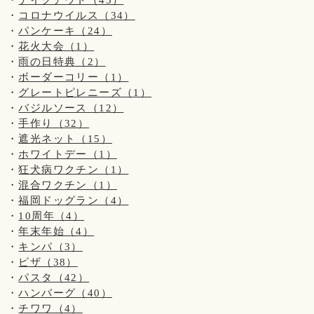
当店のわんちゃんと遊ぶ・お散歩は出来ません。
#ホワイトスイスシェパード
コロナウイルス（34）
・大型犬の子はお子様(小学生以下)が苦手な為、
#ポメラニアン
パンケーキ（24）
触らせてあげられない場合がございます。
#福岡ドッグカフェ
花火大会（1）
・小型犬の子は小さ過ぎる為、
#福岡ドッグラン
雨の日特典（2）
抱っこは禁止とさせていただきます。
#10周年
ボーダーコリー（1）
#ハンバーグ
グレートピレニーズ（1）
以上をご理解いただきますよう
#パスタ
バジルソース（12）
お願いいたします。
#バジル・ジェノベーゼソースは苗から育ててます
手作り（32）
#ピザ
遮光ネット（15）
#パンケーキ
ホワイトデー（1）
【7月の店休日】
#わんちゃんメニュー
狂犬病ワクチン（1）
3日、10日、17日、24日、31日の木曜日と、
混合ワクチン（1）
※第3水曜日の16日です
福岡ドッグラン（4）
10周年（4）
年末年始（4）
#ドッグカフェBeBe
キンパ（3）
#ドッグラン
ピザ（38）
#ホワイトスイスシェパード
パスタ（42）
#ポメラニアン
ハンバーグ（40）
#福岡ドッグカフェ
#福岡ドッグラン
チワワ（4）