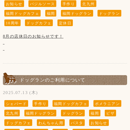
8日、15日、22日、29の木曜日と
お知らせ
バジルソース
手作り
北九州
第3水曜日の21日です
福岡ドッグカフェ
福岡
福岡ドッグラン
ドッグラン
10周年
ドッグカフェ
定休日
【お願い】
8月の店休日のお知らせです！
当店では店内・テラスでのリードの着用
(または、カートや抱っこ)をお願いしております。
リードを外して大丈夫なのはわんちゃん同士の
【ドッグランご利用について】
ご挨拶が済んだ後の“ドッグラン内のみ”です。
(リードの付け外しもラン内でお願いします)
7月5日～猛暑が落ち着くまで行っております
セットメニュー1200円以上ご利用で
また、お店を出られてからお客様のお車までも
ドッグランのご利用が無料になる件について
ドッグランのご利用について
ノーリードをされている場合はお声かけさせて
・ドッグランを初めてご利用の方
いただいております。
・久しぶりにご利用の方
2025.07.13 (木)
お店の門を出られたらすぐに道路がある為
は、今まで通り｢ご新規様カルテ｣の記入
大変危険です！
ワクチンの証明書の更新をお願いしております。
シェパード
手作り
福岡ドッグカフェ
ポメラニアン
リードはわんちゃんにとって命綱なので
よろしくお願いいたします。
必ず着用して下さい。
北九州
福岡ドッグラン
ドッグラン
福岡
ピザ
【お願い】
ドッグカフェ
わんちゃん用
パスタ
お知らせ
お声かけさせていただいてもリードを
当店では店内・テラスでのリードの着用