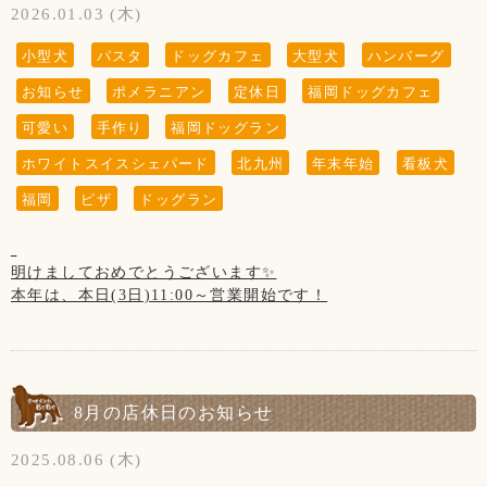
2026.01.03 (木)
小型犬
パスタ
ドッグカフェ
大型犬
ハンバーグ
お知らせ
ポメラニアン
定休日
福岡ドッグカフェ
可愛い
手作り
福岡ドッグラン
ホワイトスイスシェパード
北九州
年末年始
看板犬
福岡
ピザ
ドッグラン
明けましておめでとうございます✨
本年は、本日(3日)11:00～営業開始です！
本年もよろしくお願いいたします✨
1月の店休日のお知らせです！
8月の店休日のお知らせ
【1月の店休日】
2025.08.06 (木)
1日(木)、2日(金)お正月休み