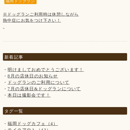
福岡ドッグラン
※ドッグランは休憩しながら、
また、お店を出られてからお客様のお車までも
熱中症に気をつけながらご利用下さい。
ノーリードをされている場合はお声かけさせて
※ドッグランご利用時は休憩しながら
いただいております。
熱中症にお気をつけ下さい！
お店の門を出られたらすぐに道路がある為
※“ふれあい”の営業は行っておりません。
大変危険です！
当店のわんちゃんと遊ぶ・お散歩は出来ません。
リードはわんちゃんにとって命綱なので
・大型犬の子はお子様(小学生以下)が苦手な為、
【7月の店休日】
必ず着用して下さい。
触らせてあげられない場合がございます。
3日、10日、17日、24日、31日の木曜日と、
・小型犬の子は小さ過ぎる為、
※第3水曜日の16日です
お声かけさせていただいてもリードを
抱っこは禁止とさせていただきます。
新着記事
着用していただけない場合は
今後、当店のご利用をお断させていただく
以上をご理解いただきますよう
明けましておめでとうございます！
場合がございますのでご了承下さいませ。
お願いいたします。
8月の店休日のお知らせ
ドッグランのご利用について
7月の店休日&ドッグランについて
【8月の店休日】
本日は撮影会です！
7日、14日、21日、28日の木曜日と、
※ドッグランは休憩しながら、
※第3水曜日の20日です
タグ一覧
熱中症に気をつけながらご利用下さい。
福岡ドッグカフェ（4）
#ドッグカフェBeBe
※“ふれあい”の営業は行っておりません。
#ドッグラン
テイクアウト（43）