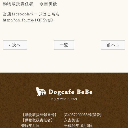
動物取扱責任者
永吉美優
当店facebookページはこちら
http://on.fb.me/1QF5vgD
‹ 次へ
一覧
前へ ›
【動物取扱登録番号】
第4057200055号(保管)
【動物取扱責任者】
永吉美優
登録年月日
平成26年10月6日