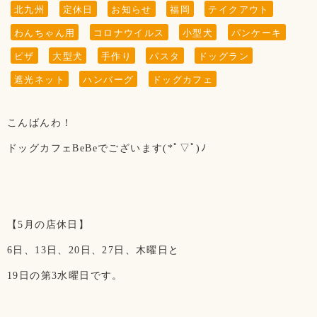
北九州
定休日
お知らせ
福岡
テイクアウト
わんちゃん用
コロナウイルス
小型犬
パンケーキ
ピザ
大型犬
手作り
パスタ
ドッグラン
遮光ネット
ハンバーグ
ドッグカフェ
こんばんわ！
ドッグカフェBeBeでございます(*ﾟ▽ﾟ)ﾉ
【5月の店休日】
6日、13日、20日、27日、木曜日と
19日の第3水曜日です。