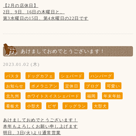
【2月の店休日】
#福岡ドッグラン
2日、9日、16日の木曜日と、
#福岡ドッグカフェ
第3水曜日の15日、第4水曜日の22日です
#ハンバーグ
※23日は祝日のため営業致します！
#パスタ
#ピザ
#パンケーキ
#わんちゃんメニュー
#テイクアウト
あけましておめでとうございます！
2023.01.02 (木)
パスタ
ドッグカフェ
シェパード
ハンバーグ
お知らせ
ポメラニアン
定休日
ブログ
可愛い
北九州
ホワイトスイスシェパード
福岡
年末年始
看板犬
小型犬
ピザ
ドッグラン
大型犬
あけましておめでとうございます！
本年もよろしくお願い申し上げます
明日、3日(火)より通常営業