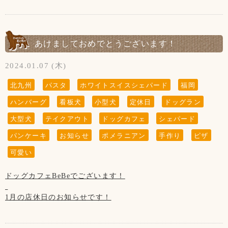
<p>犬の情報メディア「<a href="https://petcare-
station.com/media/">いぬの読みもの</a>」に、<br>
ドッグカフェBeBeが紹介されました！</p>
詳細は以下よりご覧下さい！</p>
あけましておめでとうございます！
<p><a href="https://petcare-station.com/media/inugoods-
osusume/">犬のおすすめグッズ13選！買ってよかった実用的
2024.01.07 (木)
なアイテムを紹介</a></p>
北九州
パスタ
ホワイトスイスシェパード
福岡
ハンバーグ
看板犬
小型犬
定休日
ドッグラン
大型犬
テイクアウト
ドッグカフェ
シェパード
パンケーキ
お知らせ
ポメラニアン
手作り
ピザ
可愛い
ドッグカフェBeBeでございます！
1月の店休日のお知らせです！