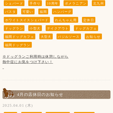
8日、15日、22日、29の木曜日と
シェパード
手作り
10周年
ポメラニアン
北九州
第3水曜日の21日です
パスタ
可愛い
福岡
ハンバーグ
ホワイトスイスシェパード
わんちゃん用
定休日
ドッグラン
小型犬
テイクアウト
ドッグカフェ
【お願い】
当店では店内・テラスでのリードの着用
福岡ドッグカフェ
大型犬
バジルソース
お知らせ
(または、カートや抱っこ)をお願いしております。
福岡ドッグラン
リードを外して大丈夫なのはわんちゃん同士の
ご挨拶が済んだ後の“ドッグラン内のみ”です。
(リードの付け外しもラン内でお願いします)
※ドッグランご利用時は休憩しながら
熱中症にお気をつけ下さい！
また、お店を出られてからお客様のお車までも
ノーリードをされている場合はお声かけさせて
いただいております。
【7月の店休日】
お店の門を出られたらすぐに道路がある為
3日、10日、17日、24日、31日の木曜日と、
大変危険です！
※第3水曜日の16日です
リードはわんちゃんにとって命綱なので
4月の店休日のお知らせ
必ず着用して下さい。
2025.04.01 (木)
お声かけさせていただいてもリードを