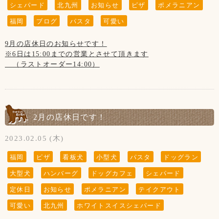
シェパード
北九州
お知らせ
ピザ
ポメラニアン
福岡
ブログ
パスタ
可愛い
9月の店休日のお知らせです！
※6日は15:00までの営業とさせて頂きます
（ラストオーダー14:00）
【9月の店休日のお知らせ】
7日、14日、21日、28日の木曜日と
第3水曜日の20日です
2月の店休日です！
2023.02.05 (木)
福岡
ピザ
看板犬
小型犬
パスタ
ドッグラン
#ドックカフェBeBe
大型犬
ハンバーグ
ドッグカフェ
シェパード
#ドッグラン
#看板犬
定休日
お知らせ
ポメラニアン
テイクアウト
#ホワイトスイスシェパード
可愛い
北九州
ホワイトスイスシェパード
#ポメラニアン
#いぬすたぐらむ