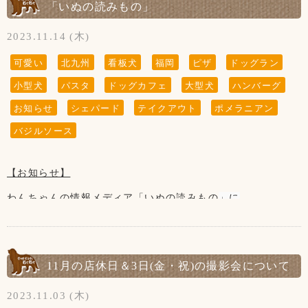
よろしくお願いいたします！
「いぬの読みもの」
【12月店休日】
2023.11.14 (木)
7日、14日、21日の木曜日と
第3水曜日の20日、
可愛い
北九州
看板犬
福岡
ピザ
ドッグラン
大晦日の31日がお休みです。
小型犬
パスタ
ドッグカフェ
大型犬
ハンバーグ
※28日(木)は営業致します。
お知らせ
シェパード
テイクアウト
ポメラニアン
バジルソース
【お知らせ】
」に
わんちゃんの情報メディア「
いぬの読みもの
ドッグカフェBeBeが紹介されました✨
是非、ご覧くだいませ！
11月の店休日＆3日(金・祝)の撮影会について
詳細は下記をご覧ぐたさい↓
2023.11.03 (木)
犬のおすすめグッズ13選！買ってよかった実用的なアイテム