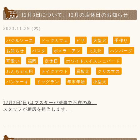
12月3日について、12月の店休日のお知らせ
2023.11.29 (木)
バジルソース
ドッグカフェ
ピザ
大型犬
手作り
お知らせ
パスタ
ポメラニアン
北九州
ハンバーグ
可愛い
福岡
定休日
ホワイトスイスシェパード
わんちゃん用
テイクアウト
看板犬
クリスマス
パンケーキ
ドッグラン
年末年始
小型犬
12月3日(日)はマスターが法事で不在の為、
スタッフが厨房を担当します。
なので、ハンバーグとパスタはご提供出来ません。
ご了承くださいませ。
また、不慣れな為お食事のご提供までに
お時間を頂きます。