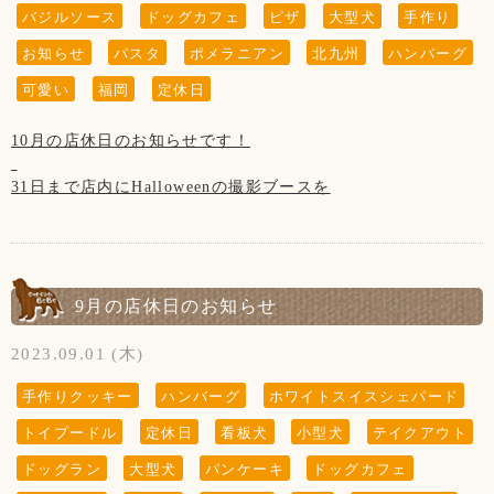
バジルソース
ドッグカフェ
ピザ
大型犬
手作り
お知らせ
パスタ
ポメラニアン
北九州
ハンバーグ
可愛い
福岡
定休日
10月の店休日のお知らせです！
31日まで店内にHalloweenの撮影ブースを
作成しております。
記念撮影にどうぞ！！
9月の店休日のお知らせ
2023.09.01 (木)
手作りクッキー
ハンバーグ
ホワイトスイスシェパード
トイプードル
定休日
看板犬
小型犬
テイクアウト
ドッグラン
大型犬
パンケーキ
ドッグカフェ