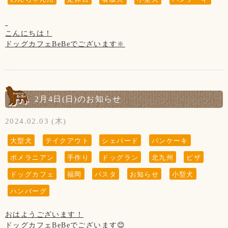
こんにちは！
ドッグカフェBeBeでございます‪🔆‬
今年の10月にドッグカフェBeBeは
10周年を迎えます！！
その記念の1つとしてテラスを新しく
改築しました！
2月4日(日)のお知らせ
今は猛暑でテラスのご利用が難しいですが、
気候が良くなったらテラスで快適に
2024.02.03 (木)
わんちゃんと一緒にお食事出来ますので
是非ご利用下さいませ✨
大型犬
テイクアウト
シェパード
パンケーキ
ポメラニアン
手作り
ドッグラン
北九州
ピザ
【8月の店休日】
ドッグカフェ
福岡
パスタ
お知らせ
小型犬
1日、8日、15日、22日、29日の木曜日と
ハンバーグ
第3水曜日の21日です
おはようございます！
ドッグカフェBeBeでございます😊