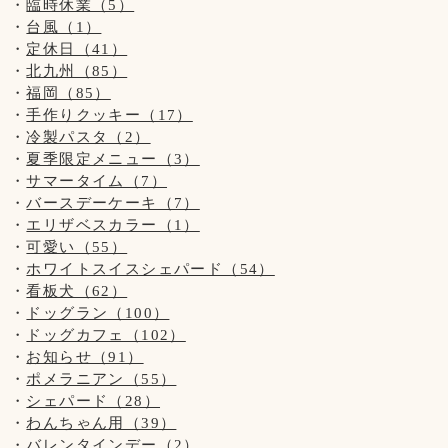
臨時休業（5）
お客様同士(わんちゃんも含む)の距離ソーシャルディスタン
台風（1）
スを保って頂きますようお願い致します。
定休日（41）
北九州（85）
◆ご入店の際は、アルコール消毒とマスクの着用(お食事の時
福岡（85）
以外)をお願い致します。
手作りクッキー（17）
冷製パスタ（2）
◆テイクアウトもございます！
夏季限定メニュー（3）
サマータイム（7）
◆ご入店の制限をさせて頂いております。(店内は4組様ま
バースデーケーキ（7）
で、テラスは3組様まで)
エリザベスカラー（1）
可愛い（55）
お客様、わんちゃんの安全を守るためですのでご了承くださ
ホワイトスイスシェパード（54）
いませ。
看板犬（62）
【営業時間について】
ドッグラン（100）
コロナウイルス対策として時間短縮営業で11:00～19:00(L.O
ドッグカフェ（102）
18:00)とさせて頂きます。
お知らせ（91）
※ドッグランのご利用は安全のため、日没までとさせて頂い
ポメラニアン（55）
ております。
シェパード（28）
わんちゃん用（39）
【写真について】
バレンタインデー（2）