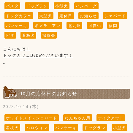
を紹介
パスタ
ドッグラン
小型犬
ハンバーグ
ドッグカフェ
大型犬
定休日
お知らせ
シェパード
パンケーキ
ポメラニアン
北九州
可愛い
福岡
ピザ
看板犬
撮影会
こんにちは！
ドッグカフェBeBeでございます！
本日、3日(金・祝)は撮影会ですので
“ドッグランのみ”ではご利用頂けません。
ご予約以外の方にはご迷惑をお掛けしますが
ご了承くださいませ。
10月の店休日のお知らせ
2023.10.14 (木)
ホワイトスイスシェパード
わんちゃん用
テイクアウト
看板犬
ハロウィン
パンケーキ
ドッグラン
小型犬