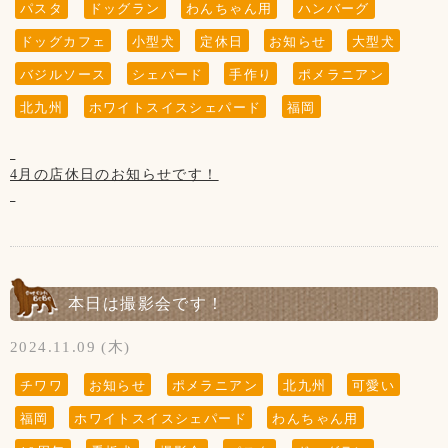
着用していただけない場合は
パスタ
ドッグラン
わんちゃん用
ハンバーグ
今後、当店のご利用をお断させていただく
ドッグカフェ
小型犬
定休日
お知らせ
大型犬
場合がございますのでご了承下さいませ。
バジルソース
シェパード
手作り
ポメラニアン
北九州
ホワイトスイスシェパード
福岡
※“ふれあい”の営業は行っておりません。
当店のわんちゃんと遊ぶ・お散歩は出来ません。
・大型犬の子はお子様(小学生以下)が苦手な為、
触らせてあげられない場合がございます。
4月の店休日のお知らせです！
・小型犬の子は小さ過ぎる為、
抱っこは禁止とさせていただきます。
【4月の店休日】
・当店のわんちゃんはたまにですが休憩の為
3日、10日、17日、24日の木曜日と、
カフェにいない場合がございます。
※第3水曜日の16日です
以上をご理解いただきますよう
本日は撮影会です！
お願いいたします。
2024.11.09 (木)
チワワ
お知らせ
ポメラニアン
北九州
可愛い
福岡
ホワイトスイスシェパード
わんちゃん用