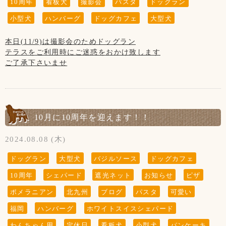
10周年
看板犬
撮影会
パスタ
ドッグラン
小型犬
ハンバーグ
ドッグカフェ
大型犬
本日(11/9)は撮影会のためドッグラン
テラスをご利用時にご迷惑をおかけ致します
ご了承下さいませ
【11月の店休日】
7日、14日、21日、28日の木曜日と
第3水曜日の20日です
10月に10周年を迎えます！！
2024.08.08 (木)
ドッグラン
大型犬
バジルソース
ドッグカフェ
10周年
シェパード
遮光ネット
お知らせ
ピザ
ポメラニアン
北九州
ブログ
パスタ
可愛い
福岡
ハンバーグ
ホワイトスイスシェパード
わんちゃん用
定休日
看板犬
小型犬
パンケーキ