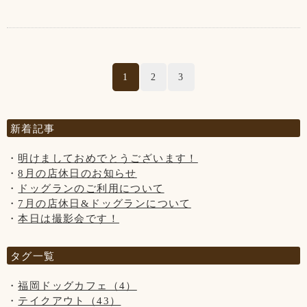
5日は“木曜日”ですが、通常営業致します！
【1月の店休日】
1日、2日はお正月休み
1
2
3
12日、19日、26日の木曜日、
第3水曜日の18日です
新着記事
(↓こちらのお知らせは知らない方がまだいらっしゃいますの
明けましておめでとうございます！
で、暫く掲載させていただきます。)
8月の店休日のお知らせ
※大変残念なお知らせですが、
ドッグランのご利用について
当店の看板犬のsunちゃん(ポメラニアン)が
7月の店休日&ドッグランについて
2021年2月19日に13歳で虹の橋を渡りました。
本日は撮影会です！
ホームページやFacebookなどを見てsunちゃんに
会いに来てくださる方がいらっしゃいますが、
タグ一覧
私共としては大切な家族で、
ホームページなどの画面から
福岡ドッグカフェ（4）
sunちゃんを消すという事は出来ません。
テイクアウト（43）