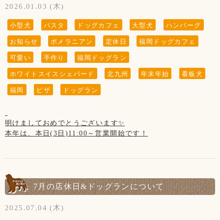
2026.01.03 (木)
小型犬
パスタ
ドッグカフェ
大型犬
ハンバーグ
お知らせ
ポメラニアン
定休日
福岡ドッグカフェ
可愛い
手作り
福岡ドッグラン
ホワイトスイスシェパード
北九州
年末年始
看板犬
福岡
ピザ
ドッグラン
明けましておめでとうございます✨
本年は、本日(3日)11:00～営業開始です！
本年もよろしくお願いいたします✨
1月の店休日のお知らせです！
7月の店休日&ドッグランについて
【1月の店休日】
2025.07.04 (木)
1日(木)、2日(金)お正月休み