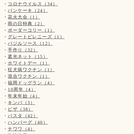
大変申し訳ございません。ご了承くださいませ※
コロナウイルス（34）
パンケーキ（24）
花火大会（1）
雨の日特典（2）
『 当店は、看板犬と遊んだり、お散歩をするなどの"ふれあ
ボーダーコリー（1）
い"の営業は行っておりませんので予めご了承下さいませ』
グレートピレニーズ（1）
バジルソース（12）
【お願い】
手作り（32）
ドッグランはわんちゃんの遊ぶ所です。
遮光ネット（15）
お子様の遊ぶ所ではございません。
ホワイトデー（1）
サッカー・キャッチボール・お子様だけの追いかけっこなど
狂犬病ワクチン（1）
はご遠慮頂きますようお願い致します。
混合ワクチン（1）
保護者の方はわんちゃんだけでなく、お子様からも目を離さ
ないようにお願い致します。
福岡ドッグラン（4）
10周年（4）
年末年始（4）
【新型コロナウイルス感染防止対策について】
キンパ（3）
新型コロナウイルス感染防止対策を行っております。
ピザ（38）
お客様の安全の為にもご協力をお願い致します。
パスタ（42）
ハンバーグ（40）
◆お席からは必要最低限の移動(トイレやドッグランなど)以
チワワ（4）
外はご遠慮頂きます様お願い致します。