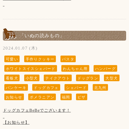
画像の通り、4日(日)は14時まで
ほぼ貸し切り状態となりますので
14時以降のご来店をお願い致します！
ご協力よろしくお願い致します
「いぬの読みもの」
【2月の店休日】
2024.01.07 (木)
1日、8日、15日、22日、29日の木曜日と
第3水曜日の21日です
可愛い
手作りクッキー
パスタ
ホワイトスイスシェパード
わんちゃん用
ハンバーグ
看板犬
小型犬
テイクアウト
ドッグラン
大型犬
パンケーキ
ドッグカフェ
シェパード
北九州
お知らせ
ポメラニアン
福岡
ピザ
ドッグカフェBeBeでございます！
【お知らせ】