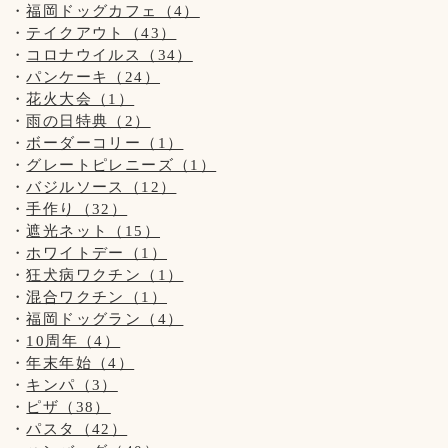
ないようにお願い致します。
福岡ドッグカフェ（4）
テイクアウト（43）
(↓こちらのお知らせは知らない方がまだいらっしゃいますの
コロナウイルス（34）
【新型コロナウイルス感染防止対策について】
で、暫く掲載させていただきます。)
パンケーキ（24）
新型コロナウイルス感染防止対策を行っております。
※大変残念なお知らせですが、
花火大会（1）
お客様の安全の為にもご協力をお願い致します。
当店の看板犬のsunちゃん(ポメラニアン)が
雨の日特典（2）
2021年2月19日に13歳で虹の橋を渡りました。
ボーダーコリー（1）
◆お席からは必要最低限の移動(トイレやドッグランなど)以
グレートピレニーズ（1）
外はご遠慮頂きます様お願い致します。
ホームページやFacebookなどを見てsunちゃんに
バジルソース（12）
お客様同士(わんちゃんも含む)の距離ソーシャルディスタン
会いに来てくださる方がいらっしゃいますが、
手作り（32）
スを保って頂きますようお願い致します。
私共としては大切な家族で、
遮光ネット（15）
ホームページなどの画面から
ホワイトデー（1）
◆ご入店の際は、アルコール消毒とマスクの着用(お食事の時
sunちゃんを消すという事は出来ません。
以外)をお願い致します。
狂犬病ワクチン（1）
大変申し訳ございません。ご了承くださいませ※
混合ワクチン（1）
◆テイクアウトもございます！
福岡ドッグラン（4）
10周年（4）
◆ご入店の制限をさせて頂いております。(店内は4組様ま
年末年始（4）
『 当店は、看板犬と遊んだり、お散歩をするなどの"ふれあ
で、テラスは3組様まで)
キンパ（3）
い"の営業は行っておりませんので予めご了承下さいませ』
ピザ（38）
お客様、わんちゃんの安全を守るためですのでご了承くださ
パスタ（42）
【お願い】
いませ。