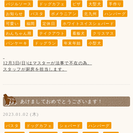
8日、15日、22日、29の木曜日と
バジルソース
ドッグカフェ
ピザ
大型犬
手作り
第3水曜日の21日です
お知らせ
パスタ
ポメラニアン
北九州
ハンバーグ
可愛い
福岡
定休日
ホワイトスイスシェパード
わんちゃん用
テイクアウト
看板犬
クリスマス
【お願い】
当店では店内・テラスでのリードの着用
パンケーキ
ドッグラン
年末年始
小型犬
(または、カートや抱っこ)をお願いしております。
リードを外して大丈夫なのはわんちゃん同士の
ご挨拶が済んだ後の“ドッグラン内のみ”です。
12月3日(日)はマスターが法事で不在の為、
(リードの付け外しもラン内でお願いします)
スタッフが厨房を担当します。
なので、ハンバーグとパスタはご提供出来ません。
また、お店を出られてからお客様のお車までも
ご了承くださいませ。
ノーリードをされている場合はお声かけさせて
また、不慣れな為お食事のご提供までに
いただいております。
お時間を頂きます。
お店の門を出られたらすぐに道路がある為
よろしくお願いいたします！
あけましておめでとうございます！
大変危険です！
リードはわんちゃんにとって命綱なので
【12月店休日】
2023.01.02 (木)
必ず着用して下さい。
7日、14日、21日の木曜日と
第3水曜日の20日、
パスタ
ドッグカフェ
シェパード
ハンバーグ
お声かけさせていただいてもリードを
大晦日の31日がお休みです。