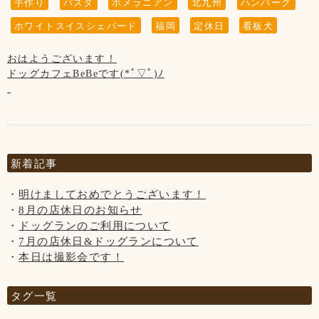
手作り
パスタ
ポメラニアン
北九州
ハンバーグ
当店の看板犬のsunちゃん(ポメラニアン)が
2021年2月19日に13歳で虹の橋を渡りました。
ホワイトスイスシェパード
福岡
定休日
看板犬
ホームページやFacebookなどを見てsunちゃんに
おはようございます！
会いに来てくださる方がいらっしゃいますが、
ドッグカフェBeBeです(*ﾟ▽ﾟ)ﾉ
私共としては大切な家族で、
ホームページなどの画面から
今年も残すところ後2日！
sunちゃんを消すという事は出来ません。
BeBeは本日が今年最後の営業日です！
大変申し訳ございません。ご了承くださいませ※
15:00閉店(L.O14:00)となっております。
今年もコロナに振り回された年になりましたが、
新着記事
ご愛顧頂きありがとうございました！
『 当店は、看板犬と遊んだり、お散歩をするなどの"ふれあ
明けましておめでとうございます！
い"の営業は行っておりませんので予めご了承下さいませ』
新年は3日(月)11:00～通常営業となります。
8月の店休日のお知らせ
ドッグランのご利用について
【お願い】
みなさま、良いお年をお迎え下さいませ✩°｡⋆⸜(* ॑꒳ ॑* )⸝
7月の店休日&ドッグランについて
ドッグランはわんちゃんの遊ぶ所です。
本日は撮影会です！
お子様の遊ぶ所ではございません。
【12月の店休日】
サッカー・キャッチボール・お子様だけの追いかけっこなど
2日、9日、16日、23日の木曜日と
はご遠慮頂きますようお願い致します。
タグ一覧
第3水曜日の15日、大晦日の31日です。
保護者の方はわんちゃんだけでなく、お子様からも目を離さ