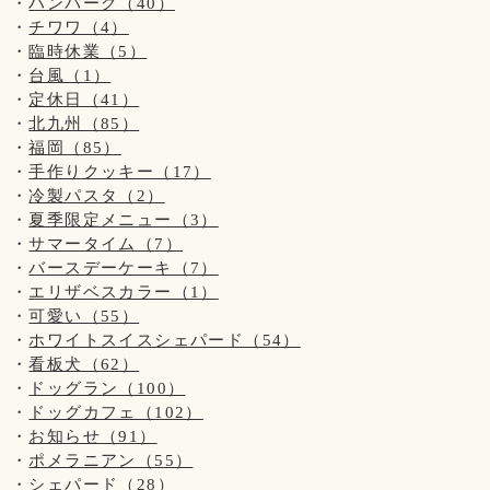
ハンバーグ（40）
ドッグランはわんちゃんの遊ぶ所です。
チワワ（4）
お子様の遊ぶ所ではございません。
【営業時間について】
臨時休業（5）
サッカー・キャッチボール・お子様だけの追いかけっこなど
コロナウイルス対策として時間短縮営業で11:00～19:00(L.O
はご遠慮頂きますようお願い致します。
台風（1）
18:00)とさせて頂きます。
保護者の方はわんちゃんだけでなく、お子様からも目を離さ
定休日（41）
※ドッグランのご利用は安全のため、日没までとさせて頂い
ないようにお願い致します。
北九州（85）
ております。
福岡（85）
手作りクッキー（17）
【写真について】
【新型コロナウイルス感染防止対策について】
冷製パスタ（2）
Upしています、お写真はトリマーが時間が空いた時に撮影さ
新型コロナウイルス感染防止対策を行っております。
夏季限定メニュー（3）
せて頂いております。
お客様の安全の為にもご協力をお願い致します。
サマータイム（7）
ご来店頂きました全てのわんちゃん達を撮影は出来ておりま
バースデーケーキ（7）
せんのでご了承くださいませ。
◆お席からは必要最低限の移動(トイレやドッグランなど)以
エリザベスカラー（1）
外はご遠慮頂きます様お願い致します。
可愛い（55）
お客様同士(わんちゃんも含む)の距離ソーシャルディスタン
ホワイトスイスシェパード（54）
スを保って頂きますようお願い致します。
看板犬（62）
ドッグラン（100）
◆ご入店の際は、アルコール消毒とマスクの着用(お食事の時
ドッグカフェ（102）
以外)をお願い致します。
お知らせ（91）
ポメラニアン（55）
◆テイクアウトもございます！
シェパード（28）