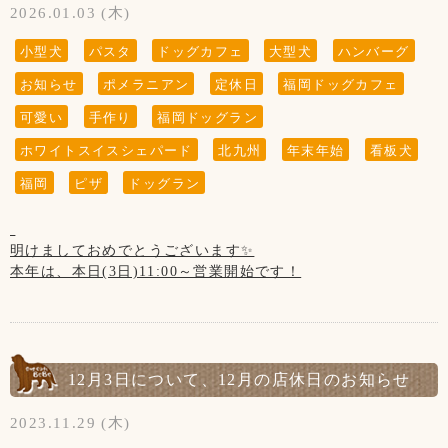
2026.01.03 (木)
小型犬
パスタ
ドッグカフェ
大型犬
ハンバーグ
お知らせ
ポメラニアン
定休日
福岡ドッグカフェ
可愛い
手作り
福岡ドッグラン
ホワイトスイスシェパード
北九州
年末年始
看板犬
福岡
ピザ
ドッグラン
明けましておめでとうございます✨
本年は、本日(3日)11:00～営業開始です！
本年もよろしくお願いいたします✨
1月の店休日のお知らせです！
12月3日について、12月の店休日のお知らせ
【1月の店休日】
2023.11.29 (木)
1日(木)、2日(金)お正月休み