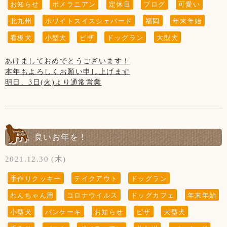
着用していただけない場合は
お知らせ
ポメラニアン
定休日
ブログ
可愛い
※28日(木)は営業致します。
今後、当店のご利用をお断させていただく
北九州
ホワイトスイスシェパード
福岡
年末年始
場合がございますのでご了承下さいませ。
看板犬
小型犬
ピザ
ドッグラン
大型犬
※“ふれあい”の営業は行っておりません。
あけましておめでとうございます！
当店のわんちゃんと遊ぶ・お散歩は出来ません。
本年もよろしくお願い申し上げます
・大型犬の子はお子様(小学生以下)が苦手な為、
明日、3日(火)より通常営業
触らせてあげられない場合がございます。
5日は“木曜日”ですが、通常営業致します！
・小型犬の子は小さ過ぎる為、
抱っこは禁止とさせていただきます。
・当店のわんちゃんはたまにですが休憩の為
【1月の店休日】
カフェにいない場合がございます。
1日、2日はお正月休み
良いお年を！
12日、19日、26日の木曜日、
以上をご理解いただきますよう
第3水曜日の18日です
2021.12.30 (木)
お願いいたします。
手作りクッキー
テイクアウト
ドッグラン
わんちゃん用
コロナウイルス
ドッグカフェ
年末年始
(↓こちらのお知らせは知らない方がまだいらっしゃいますの
で、暫く掲載させていただきます。)
小型犬
パンケーキ
お知らせ
ピザ
大型犬
※大変残念なお知らせですが、