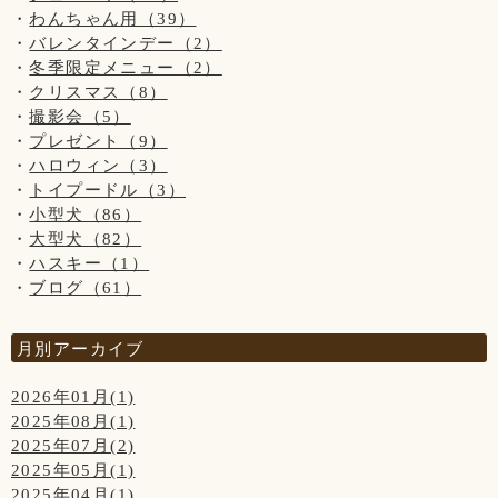
わんちゃん用（39）
◆ご入店の制限をさせて頂いております。(店内は4組様ま
バレンタインデー（2）
で、テラスは3組様まで)
冬季限定メニュー（2）
お客様、わんちゃんの安全を守るためですのでご了承くださ
クリスマス（8）
いませ。
撮影会（5）
プレゼント（9）
【営業時間について】
ハロウィン（3）
コロナウイルス対策として時間短縮営業で11:00～19:00(L.O
トイプードル（3）
18:00)とさせて頂きます。
小型犬（86）
※ドッグランのご利用は安全のため、日没までとさせて頂い
大型犬（82）
ております。
ハスキー（1）
ブログ（61）
【写真について】
Upしています、お写真はトリマーが時間が空いた時に撮影さ
せて頂いております。
月別アーカイブ
ご来店頂きました全てのわんちゃん達を撮影は出来ておりま
せんのでご了承くださいませ。
2026年01月(1)
2025年08月(1)
2025年07月(2)
2025年05月(1)
2025年04月(1)