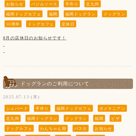
8日、15日、22日、29の木曜日と
お知らせ
バジルソース
手作り
北九州
第3水曜日の21日です
福岡ドッグカフェ
福岡
福岡ドッグラン
ドッグラン
10周年
ドッグカフェ
定休日
【お願い】
8月の店休日のお知らせです！
当店では店内・テラスでのリードの着用
(または、カートや抱っこ)をお願いしております。
リードを外して大丈夫なのはわんちゃん同士の
【ドッグランご利用について】
ご挨拶が済んだ後の“ドッグラン内のみ”です。
(リードの付け外しもラン内でお願いします)
7月5日～猛暑が落ち着くまで行っております
セットメニュー1200円以上ご利用で
また、お店を出られてからお客様のお車までも
ドッグランのご利用が無料になる件について
ドッグランのご利用について
ノーリードをされている場合はお声かけさせて
・ドッグランを初めてご利用の方
いただいております。
・久しぶりにご利用の方
2025.07.13 (木)
お店の門を出られたらすぐに道路がある為
は、今まで通り｢ご新規様カルテ｣の記入
大変危険です！
ワクチンの証明書の更新をお願いしております。
シェパード
手作り
福岡ドッグカフェ
ポメラニアン
リードはわんちゃんにとって命綱なので
よろしくお願いいたします。
必ず着用して下さい。
北九州
福岡ドッグラン
ドッグラン
福岡
ピザ
【お願い】
ドッグカフェ
わんちゃん用
パスタ
お知らせ
お声かけさせていただいてもリードを
当店では店内・テラスでのリードの着用