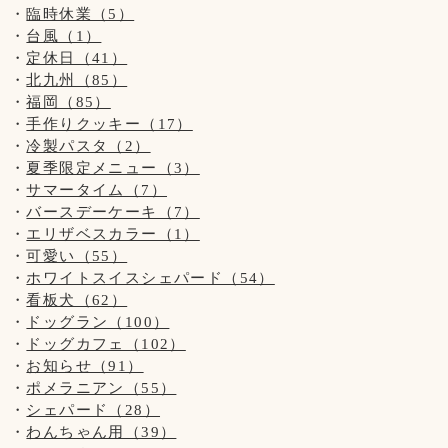
#10周年
臨時休業（5）
#ハンバーグ
台風（1）
#パスタ
定休日（41）
#バジル・ジェノベーゼソースは苗から育ててます
北九州（85）
#ピザ
福岡（85）
#パンケーキ
手作りクッキー（17）
#わんちゃんメニュー
冷製パスタ（2）
夏季限定メニュー（3）
サマータイム（7）
バースデーケーキ（7）
エリザベスカラー（1）
可愛い（55）
ホワイトスイスシェパード（54）
看板犬（62）
ドッグラン（100）
ドッグカフェ（102）
お知らせ（91）
ポメラニアン（55）
シェパード（28）
わんちゃん用（39）