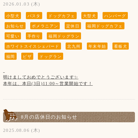
2026.01.03 (木)
小型犬
パスタ
ドッグカフェ
大型犬
ハンバーグ
お知らせ
ポメラニアン
定休日
福岡ドッグカフェ
可愛い
手作り
福岡ドッグラン
ホワイトスイスシェパード
北九州
年末年始
看板犬
福岡
ピザ
ドッグラン
明けましておめでとうございます✨
本年は、本日(3日)11:00～営業開始です！
本年もよろしくお願いいたします✨
1月の店休日のお知らせです！
8月の店休日のお知らせ
【1月の店休日】
2025.08.06 (木)
1日(木)、2日(金)お正月休み