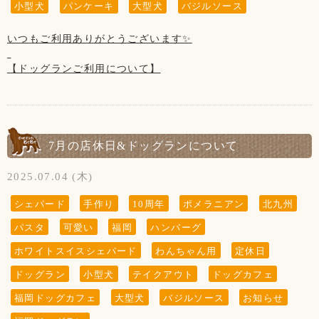
着用していただけない場合は
小型犬
パンケーキ
大型犬
バジルソース
(または、カートや抱っこ)をお願いしております。
今後、当店のご利用をお断させていただく
リードを外して大丈夫なのはわんちゃん同士の
場合がございますのでご了承下さいませ。
いつもご利用ありがとうございます✨
ご挨拶が済んだ後の“ドッグラン内のみ”です。
(リードの付け外しもラン内でお願いします)
【ドッグランご利用について】
※“ふれあい”の営業は行っておりません。
また、お店を出られてからお客様のお車までも
当店のわんちゃんと遊ぶ・お散歩は出来ません。
7月5日～猛暑が落ち着くまで行っております
ノーリードをされている場合はお声かけさせて
・大型犬の子はお子様(小学生以下)が苦手な為、
セットメニュー1200円以上ご利用で
いただいております。
触らせてあげられない場合がございます。
ドッグランのご利用が無料になる件について
お店の門を出られたらすぐに道路がある為
・小型犬の子は小さ過ぎる為、
・ドッグランを初めてご利用の方
大変危険です！
7月の店休日&ドッグランについて
抱っこは禁止とさせていただきます。
・久しぶりにご利用の方
リードはわんちゃんにとって命綱なので
・当店のわんちゃんはたまにですが休憩の為
は、今まで通り｢ご新規様カルテ｣の記入
必ず着用して下さい。
2025.07.04 (木)
カフェにいない場合がございます。
ワクチンの証明書の更新をお願いしております。
よろしくお願いいたします。
お声かけさせていただいてもリードを
シェパード
手作り
10周年
ポメラニアン
北九州
以上をご理解いただきますよう
着用していただけない場合は
パスタ
可愛い
福岡
ハンバーグ
お願いいたします。
【お願い】
今後、当店のご利用をお断させていただく
当店では店内・テラスでのリードの着用
場合がございますのでご了承下さいませ。
ホワイトスイスシェパード
わんちゃん用
定休日
(または、カートや抱っこ)をお願いしております。
ドッグラン
小型犬
テイクアウト
ドッグカフェ
リードを外して大丈夫なのはわんちゃん同士の
ご挨拶が済んだ後の“ドッグラン内のみ”です。
福岡ドッグカフェ
大型犬
バジルソース
お知らせ
(リードの付け外しもラン内でお願いします)