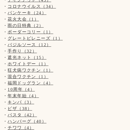
当店のわんちゃんと遊ぶ・お散歩は出来ません。
#ホワイトスイスシェパード
コロナウイルス（34）
・大型犬の子はお子様(小学生以下)が苦手な為、
#ポメラニアン
パンケーキ（24）
触らせてあげられない場合がございます。
#福岡ドッグカフェ
花火大会（1）
・小型犬の子は小さ過ぎる為、
#福岡ドッグラン
雨の日特典（2）
抱っこは禁止とさせていただきます。
#10周年
ボーダーコリー（1）
#ハンバーグ
グレートピレニーズ（1）
以上をご理解いただきますよう
#パスタ
バジルソース（12）
お願いいたします。
#バジル・ジェノベーゼソースは苗から育ててます
手作り（32）
#ピザ
遮光ネット（15）
#パンケーキ
ホワイトデー（1）
【7月の店休日】
#わんちゃんメニュー
狂犬病ワクチン（1）
3日、10日、17日、24日、31日の木曜日と、
混合ワクチン（1）
※第3水曜日の16日です
福岡ドッグラン（4）
10周年（4）
年末年始（4）
#ドッグカフェBeBe
キンパ（3）
#ドッグラン
ピザ（38）
#ホワイトスイスシェパード
パスタ（42）
#ポメラニアン
ハンバーグ（40）
#福岡ドッグカフェ
#福岡ドッグラン
チワワ（4）