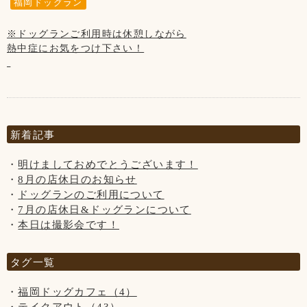
福岡ドッグラン
※ドッグランは休憩しながら、
また、お店を出られてからお客様のお車までも
熱中症に気をつけながらご利用下さい。
ノーリードをされている場合はお声かけさせて
※ドッグランご利用時は休憩しながら
いただいております。
熱中症にお気をつけ下さい！
お店の門を出られたらすぐに道路がある為
※“ふれあい”の営業は行っておりません。
大変危険です！
当店のわんちゃんと遊ぶ・お散歩は出来ません。
リードはわんちゃんにとって命綱なので
・大型犬の子はお子様(小学生以下)が苦手な為、
【7月の店休日】
必ず着用して下さい。
触らせてあげられない場合がございます。
3日、10日、17日、24日、31日の木曜日と、
・小型犬の子は小さ過ぎる為、
※第3水曜日の16日です
お声かけさせていただいてもリードを
抱っこは禁止とさせていただきます。
新着記事
着用していただけない場合は
今後、当店のご利用をお断させていただく
以上をご理解いただきますよう
明けましておめでとうございます！
場合がございますのでご了承下さいませ。
お願いいたします。
8月の店休日のお知らせ
ドッグランのご利用について
7月の店休日&ドッグランについて
【8月の店休日】
本日は撮影会です！
7日、14日、21日、28日の木曜日と、
※ドッグランは休憩しながら、
※第3水曜日の20日です
タグ一覧
熱中症に気をつけながらご利用下さい。
福岡ドッグカフェ（4）
#ドッグカフェBeBe
※“ふれあい”の営業は行っておりません。
#ドッグラン
テイクアウト（43）