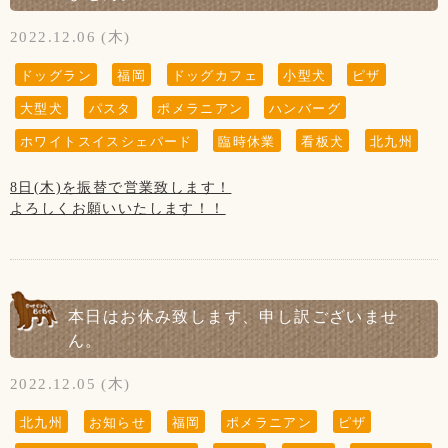
2022.12.06 (木)
ドッグラン
福岡
ドッグカフェ
小型犬
ピザ
大型犬
パスタ
ポメラニアン
ハンバーグ
ホワイトスイスシェパード
臨時休業
看板犬
北九州
8日(木)を振替で営業致します！
よろしくお願いいたします！！
本日はお休み致します、申し訳ございませ
ん。
2022.12.05 (木)
北九州
お知らせ
福岡
ポメラニアン
ピザ