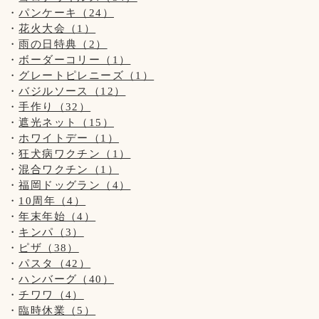
パンケーキ（24）
花火大会（1）
雨の日特典（2）
ボーダーコリー（1）
グレートピレニーズ（1）
バジルソース（12）
手作り（32）
遮光ネット（15）
ホワイトデー（1）
狂犬病ワクチン（1）
混合ワクチン（1）
福岡ドッグラン（4）
10周年（4）
年末年始（4）
キンパ（3）
ピザ（38）
パスタ（42）
ハンバーグ（40）
チワワ（4）
臨時休業（5）