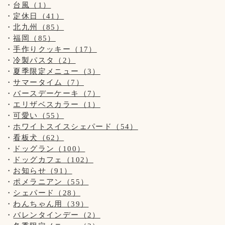
台風（1）
定休日（41）
北九州（85）
福岡（85）
手作りクッキー（17）
冷製パスタ（2）
夏季限定メニュー（3）
サマータイム（7）
バースデーケーキ（7）
エリザベスカラー（1）
可愛い（55）
ホワイトスイスシェパード（54）
看板犬（62）
ドッグラン（100）
ドッグカフェ（102）
お知らせ（91）
ポメラニアン（55）
シェパード（28）
わんちゃん用（39）
バレンタインデー（2）