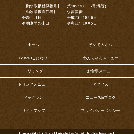
【動物取扱登録番号】
第4057200055号(保管)
【動物取扱責任者】
永吉美優
登録年月日
平成26年10月6日
有効期間の末日
令和11年10月5日
ホーム
初めての方へ
BeBeのこだわり
わんちゃんメニュー
トリミング
お食事メニュー
ドリンクメニュー
アクセス
ドッグラン
ニュース&ブログ
サイトマップ
プライバシーポリシー
Copyright (C) 2026
Dogcafe BeBe.
All Rights Reserved.