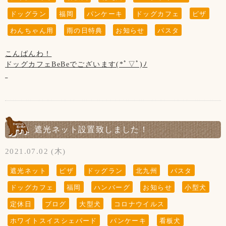
保護者の方はわんちゃんだけでなく、お子様からも目を離さ
当店の看板犬のsunちゃん(ポメラニアン)が
ないようにお願い致します。
ドッグラン
福岡
パンケーキ
ドッグカフェ
ピザ
2021年2月19日に13歳で虹の橋を渡りました。
わんちゃん用
雨の日特典
お知らせ
パスタ
ホームページやFacebookなどを見てsunちゃんに
【新型コロナウイルス感染防止対策について】
会いに来てくださる方がいらっしゃいますが、
新型コロナウイルス感染防止対策を行っております。
こんばんわ！
私共としては大切な家族で、
お客様の安全の為にもご協力をお願い致します。
ドッグカフェBeBeでございます(*ﾟ▽ﾟ)ﾉ
ホームページなどの画面から
sunちゃんを消すという事は出来ません。
◆お席からは必要最低限の移動(トイレやドッグランなど)以
明日から雨が降る予報なので
大変申し訳ございません。ご了承くださいませ※
外はご遠慮頂きます様お願い致します。
ドッグランは使えないかもしれませんが
お客様同士(わんちゃんも含む)の距離ソーシャルディスタン
雨の日特典(カフェご利用ポイント2倍！)がございますので
スを保って頂きますようお願い致します。
愛犬とのお食事のご来店お待ちしております！
遮光ネット設置致しました！
『 当店は、看板犬と遊んだり、お散歩をするなどの"ふれあ
◆ご入店の際は、アルコール消毒とマスクの着用(お食事の時
【7月の店休日】
い"の営業はしておりませんので予めご了承下さいませ』
以外)をお願い致します。
1日、8日、15日、29日の木曜日と
2021.07.02 (木)
20日※22日(スポーツの日)の代休
【お願い】
◆テイクアウトもございます！
21日の第3水曜日です。
遮光ネット
ピザ
ドッグラン
北九州
パスタ
ドッグランはわんちゃんの遊ぶ所です。
お子様の遊ぶ所ではございません。
ドッグカフェ
福岡
ハンバーグ
お知らせ
小型犬
◆トリミングのみ(お預け、お迎え時)、テイクアウトのみの
サッカー・キャッチボール・お子様だけの追いかけっこなど
ご利用のお客様は出来るだけお1人様でのご入店にご協力下さ
(↓こちらのお知らせは知らない方がまだいらっしゃいますの
定休日
ブログ
大型犬
コロナウイルス
はご遠慮頂きますようお願い致します。
いませ。
で、暫く掲載させていただきます。)
保護者の方はわんちゃんだけでなく、お子様からも目を離さ
ホワイトスイスシェパード
パンケーキ
看板犬
※大変残念なお知らせですが、