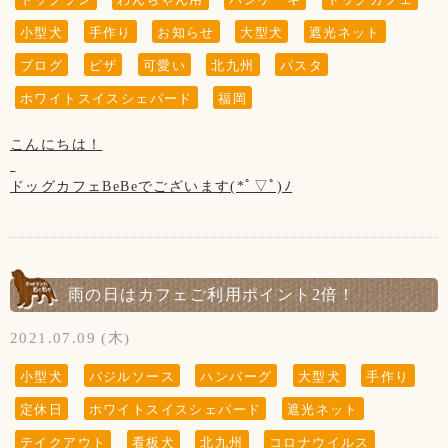
※大変残念なお知らせですが、
当店の看板犬のsunちゃん(ポメラニアン)が
小型犬
手作り
お知らせ
大型犬
遮光ネット
2021年2月19日に13歳で虹の橋を渡りました。
ブログ
ピザ
可愛い
北九州
パスタ
ホームページやFacebookなどを見てsunちゃんに
ホワイトスイスシェパード
福岡
会いに来てくださる方がいらっしゃいますが、
私共としては大切な家族で、
こんにちは！
ホームページなどの画面から
sunちゃんを消すという事は出来ません。
ドッグカフェBeBeでございます(*ﾟ▽ﾟ)ﾉ
大変申し訳ございません。ご了承くださいませ※
暑い日が続きますね...
ドッグランも遮光ネットの下で休憩しながらじゃないと遊べ
ません(´-﹏-`；)
【7月の店休日】
『 当店は、看板犬と遊んだり、お散歩をするなどの"ふれあ
1日、8日、15日、29日の木曜日と
雨の日はカフェご利用ポイント2倍！
い"の営業は行っておりませんので予めご了承下さいませ』
20日※22日(スポーツの日)の代休
21日の第3水曜日です。
2021.07.09 (木)
【お願い】
ドッグランはわんちゃんの遊ぶ所です。
小型犬
バジルソース
ハンバーグ
大型犬
手作り
お子様の遊ぶ所ではございません。
(↓こちらのお知らせは知らない方がまだいらっしゃいますの
サッカー・キャッチボール・お子様だけの追いかけっこなど
定休日
ホワイトスイスシェパード
遮光ネット
で、暫く掲載させていただきます。)
はご遠慮頂きますようお願い致します。
※大変残念なお知らせですが、
テイクアウト
看板犬
北九州
コロナウイルス