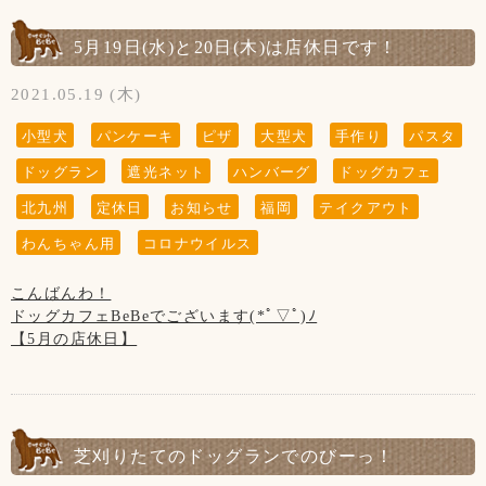
はご遠慮頂きますようお願い致します。
◆ご入店の制限をさせて頂いております。(店内は3組様ま
私共としては大切な家族で、
保護者の方はわんちゃんだけでなく、お子様からも目を離さ
で、テラスは2組様まで)
【5月の店休日】
ホームページなどの画面から
ないようにお願い致します。
5月19日(水)と20日(木)は店休日です！
6日、13日、20日、27日、木曜日と
sunちゃんを消すという事は出来ません。
お客様、わんちゃんの安全を守るためですのでご了承くださ
19日の第3水曜日です。
大変申し訳ございません。ご了承くださいませ※
いませ。
2021.05.19 (木)
【新型コロナウイルス感染防止対策について】
※大変残念なお知らせですが、
小型犬
パンケーキ
ピザ
大型犬
手作り
パスタ
新型コロナウイルス感染防止対策を行っております。
【営業時間について】
当店の看板犬のsunちゃん(ポメラニアン)が
お客様の安全の為にもご協力をお願い致します。
コロナウイルス対策として時間短縮営業で11:00～19:00(L.O
ドッグラン
遮光ネット
ハンバーグ
ドッグカフェ
2021年2月19日に13歳で虹の橋を渡りました。
『当店は、看板犬と遊んだり、お散歩をするなどの"ふれあ
18:00)とさせて頂きます。
い"の営業はしておりませんので予めご了承下さいませ』
◆お席からは必要最低限の移動(トイレやドッグランなど)以
※ドッグランのご利用は安全のため、日没までとさせて頂い
北九州
定休日
お知らせ
福岡
テイクアウト
ホームページやFacebookなどを見てsunちゃんに
外はご遠慮頂きます様お願い致します。
ております。
わんちゃん用
コロナウイルス
会いに来てくださる方がいらっしゃいますが、
【お願い】
お客様同士(わんちゃんも含む)の距離ソーシャルディスタン
私共としては大切な家族で、
ドッグランはわんちゃんの遊ぶ所です。
スを保って頂きますようお願い致します。
【写真について】
こんばんわ！
ホームページなどの画面から
お子様の遊ぶ所ではございません。
Upしています、お写真はトリマーが時間が空いた時に撮影さ
ドッグカフェBeBeでございます(*ﾟ▽ﾟ)ﾉ
sunちゃんを消すという事は出来ません。
サッカー・キャッチボール・お子様だけの追いかけっこなど
◆ご入店の際は、アルコール消毒とマスクの着用(お食事の時
せて頂いております。
【5月の店休日】
大変申し訳ございません。ご了承くださいませ※
はご遠慮頂きますようお願い致します。
以外)をお願い致します。
ご来店頂きました全てのわんちゃん達を撮影は出来ていませ
6日、13日、20日、27日、木曜日と
保護者の方はわんちゃんだけでなく、お子様からも目を離さ
んのでご了承くださいませ。
19日の第3水曜日です。
『当店は、看板犬と遊んだり、お散歩をするなどの"ふれあ
ないようにお願い致します。
◆テイクアウトもございます！
い"の営業はしておりませんので予めご了承下さいませ』
※大変残念なお知らせですが、
◆トリミングのみ(お預け、お迎え時)、テイクアウトのみの
当店の看板犬のsunちゃん(ポメラニアン)が
【お願い】
【新型コロナウイルス感染防止対策について】
芝刈りたてのドッグランでのびーっ！
ご利用のお客様は出来るだけお1人様でのご入店にご協力下さ
2021年2月19日に13歳で虹の橋を渡りました。
ドッグランはわんちゃんの遊ぶ所です。
新型コロナウイルス感染防止対策を行っております。
いませ。