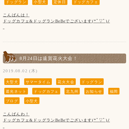
ドッグラン
小型犬
定休日
ドッグカフェ
んのでご了承くださいませ。
(+お箱代200円)
◆ご入店の際は、アルコール消毒とマスクの着用(お食事の時
以外)をお願い致します。
こんばんは！
ドッグカフェ&ドッグランBeBeでございます(*ﾟ▽ﾟ)ﾉ
【4月の店休日】
◆テイクアウトもございます！
1日、8日、15日、22日、木曜日と
3枚目のお写真のテンちゃんが付けているマスク...
第3水曜日の21 日と第4水曜日の28日【振替店休日】です。
◆トリミングのみ(お預け、お迎え時)、テイクアウトのみの
なんとご主人様の手作りだそうです！∑(๑º口º๑)!!
※29日(木)は祝日の為、営業致します！
ご利用のお客様は出来るだけお1人様でのご入店にご協力下さ
テンちゃんも嫌がることなくお利口さんに付けています笑
いませ。
まだまだ暑い日が続いております！
【コロナウイルス対策について】
8月24日は遠賀花火大会！
◆ご入店の制限をさせて頂いております。(店内は3組様ま
ドッグランで遊ばれる時は熱中症にお気を付け下さいま
微力ではございますが、コロナウイルス対策を行っておりま
で、テラスは2組様まで)
せ！！
す。
2019.08.02 (木)
あまりに暑い時は、テラス席のご案内はしておりません。
お客様の安全の為にもご協力をお願い致します。
お客様、わんちゃんの安全を守るためですのでご了承くださ
店内もコロナ対策で席を減らしておりますので、特に土日祝
大型犬
サマータイム
花火大会
ドッグラン
いませ。
は席の空き状況をお電話での確認をおすすめ致します。
◆お席からは必要最低限の移動(トイレやドッグランなど)以
遮光ネット
ドッグカフェ
北九州
お知らせ
福岡
よろしくお願いいたします！
外はご遠慮頂きます様お願い申し上げます。
【営業時間について】
お客様同士(わんちゃんも含む)の距離ソーシャルディスタン
ブログ
小型犬
コロナウイルス対策として時間短縮営業で11:00～19:00(L.O
スを保って頂きますようお願い致します。
18:00)とさせて頂きます。
【8月の店休日】
こんばんわ！
※ドッグランのご利用は安全のため、日没までとさせて頂い
6日、13日、20日、27日の木曜日
◆ご入店の際は、アルコール消毒とマスクの着用(お食事の時
ドッグカフェ&ドッグランBeBeでございます(*ﾟ▽ﾟ)ﾉ
ております。
以外)をお願い致します。