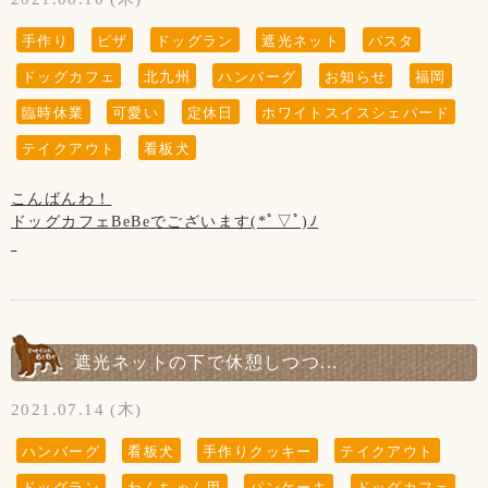
是非ご利用下さいませ✨
手作り
ピザ
ドッグラン
遮光ネット
パスタ
ドッグカフェ
北九州
ハンバーグ
お知らせ
福岡
【8月の店休日】
1日、8日、15日、22日、29日の木曜日と
臨時休業
可愛い
定休日
ホワイトスイスシェパード
第3水曜日の21日です
テイクアウト
看板犬
こんばんわ！
ドッグカフェBeBeでございます(*ﾟ▽ﾟ)ﾉ
本日はお足元の悪い中、ご来店ありがとうございました！！
【8月の店休日】
5日、12日、26日の木曜日と
17日(火)～20日(金)の4日間です。
遮光ネットの下で休憩しつつ...
2021.07.14 (木)
(↓こちらのお知らせは知らない方がまだいらっしゃいますの
ハンバーグ
看板犬
手作りクッキー
テイクアウト
で、暫く掲載させていただきます。)
ドッグラン
わんちゃん用
パンケーキ
ドッグカフェ