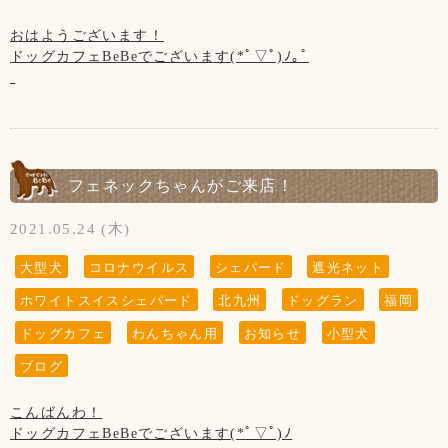
ないようにお願い致します。
◆ご入店の制限をさせて頂いております。(店内は3組様ま
当店の看板犬のsunちゃん(ポメラニアン)が
で、テラスは2組様まで)
おはようございます！
2021年2月19日に13歳で虹の橋を渡りました。
ドッグカフェBeBeでございます(*ﾟ▽ﾟ)ﾉ｡ﾟ
【新型コロナウイルス感染防止対策について】
お客様、わんちゃんの安全を守るためですのでご了承くださ
ホームページやFacebookなどを見てsunちゃんに
新型コロナウイルス感染防止対策を行っております。
いませ。
7月に入りました！
会いに来てくださる方がいらっしゃいますが、
お客様の安全の為にもご協力をお願い致します。
暑い日が続いております
私共としては大切な家族で、
【営業時間について】
熱中症にご注意下さい(*º ﾛ º *)!!
ホームページなどの画面から
◆お席からは必要最低限の移動(トイレやドッグランなど)以
コロナウイルス対策として時間短縮営業で11:00～19:00(L.O
sunちゃんを消すという事は出来ません。
外はご遠慮頂きます様お願い致します。
18:00)とさせて頂きます。
ランの遮光ネットが半分だったのを全部張りました！
大変申し訳ございません。ご了承くださいませ※
フェネックちゃんがご来店！
お客様同士(わんちゃんも含む)の距離ソーシャルディスタン
※ドッグランのご利用は安全のため、日没までとさせて頂い
遮光ネットの下だと結構涼しく感じます
スを保って頂きますようお願い致します。
ております。
ランでは遮光ネットの下で休憩しながら遊んで下さいね！
2021.05.24 (木)
※22日は木曜日ですが、海の日で祝日なので営業致します！
◆ご入店の際は、アルコール消毒とマスクの着用(お食事の時
【写真について】
その振替として20日(火)をお休みさせていただきます
『 当店は、看板犬と遊んだり、お散歩をするなどの"ふれあ
大型犬
コロナウイルス
シェパード
遮光ネット
以外)をお願い致します。
Upしています、お写真はトリマーが時間が空いた時に撮影さ
い"の営業はしておりませんので予めご了承下さいませ』
ホワイトスイスシェパード
北九州
ドッグラン
福岡
せて頂いております。
【7月の店休日】
◆テイクアウトもございます！
ご来店頂きました全てのわんちゃん達を撮影は出来ておりま
1日、8日、15日、29日の木曜日と
【お願い】
ドッグカフェ
わんちゃん用
お知らせ
小型犬
せんのでご了承くださいませ。
20日※22日(スポーツの日)の振替休日
ドッグランはわんちゃんの遊ぶ所です。
◆トリミングのみ(お預け、お迎え時)、テイクアウトのみの
ブログ
21日の第3水曜日です。
お子様の遊ぶ所ではございません。
ご利用のお客様は出来るだけお1人様でのご入店にご協力下さ
サッカー・キャッチボール・お子様だけの追いかけっこなど
いませ。
こんばんわ！
はご遠慮頂きますようお願い致します。
ドッグカフェBeBeでございます(*ﾟ▽ﾟ)ﾉ
(↓こちらのお知らせは知らない方がまだいらっしゃいますの
保護者の方はわんちゃんだけでなく、お子様からも目を離さ
◆ご入店の制限をさせて頂いております。(店内は3組様ま