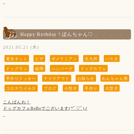
で、暫く掲載させていただきます。)
ないようにお願い致します。
で、テラスは2組様まで)
本日もご来店ありがとうございました！
※大変残念なお知らせですが、
当店の看板犬のsunちゃん(ポメラニアン)が
お客様、わんちゃんの安全を守るためですのでご了承くださ
22日(土)
2021年2月19日に13歳で虹の橋を渡りました。
【新型コロナウイルス感染防止対策について】
いませ。
なんと、フェネックちゃんがご来店！
新型コロナウイルス感染防止対策を行っております。
イヌ科キツネ属！！
ホームページやFacebookなどを見てsunちゃんに
お客様の安全の為にもご協力をお願い致します。
Happy Birthday！ぽんちゃん♡
【営業時間について】
めっちゃくちゃ大人しい すももちゃんに、
会いに来てくださる方がいらっしゃいますが、
コロナウイルス対策として時間短縮営業で11:00～19:00(L.O
生後2ヶ月のおチビちゃん達(๑´ㅂ`๑)♡*.+゜
私共としては大切な家族で、
◆お席からは必要最低限の移動(トイレやドッグランなど)以
2021.05.21 (木)
18:00)とさせて頂きます。
ホームページなどの画面から
外はご遠慮頂きます様お願い致します。
※ドッグランのご利用は安全のため、日没までとさせて頂い
【5月の店休日】
sunちゃんを消すという事は出来ません。
遮光ネット
ピザ
ポメラニアン
北九州
パスタ
お客様同士(わんちゃんも含む)の距離ソーシャルディスタン
ております。
6日、13日、20日、27日、木曜日と
大変申し訳ございません。ご了承くださいませ※
スを保って頂きますようお願い致します。
ドッグラン
福岡
ハンバーグ
ドッグカフェ
19日の第3水曜日です。
【写真について】
◆ご入店の際は、アルコール消毒とマスクの着用(お食事の時
手作りクッキー
テイクアウト
お知らせ
わんちゃん用
Upしています、お写真はトリマーが時間が空いた時に撮影さ
以外)をお願い致します。
せて頂いております。
コロナウイルス
ブログ
小型犬
手作り
大型犬
(↓こちらのお知らせは知らない方がまだいらっしゃいますの
『 当店は、看板犬と遊んだり、お散歩をするなどの"ふれあ
ご来店頂きました全てのわんちゃん達を撮影は出来ていませ
で、暫く掲載させていただきます。)
い"の営業はしておりませんので予めご了承下さいませ』
◆テイクアウトもございます！
んのでご了承くださいませ。
こんばんわ！
※大変残念なお知らせですが、
ドッグカフェBeBeでございます(*ﾟ▽ﾟ)ﾉ
当店の看板犬のsunちゃん(ポメラニアン)が
【お願い】
◆トリミングのみ(お預け、お迎え時)、テイクアウトのみの
2021年2月19日に13歳で虹の橋を渡りました。
ドッグランはわんちゃんの遊ぶ所です。
ご利用のお客様は出来るだけお1人様でのご入店にご協力下さ
今日は、ぽんちゃんの3才のお誕生日でした！
お子様の遊ぶ所ではございません。
いませ。
おめでとうございますヾ(｡>﹏<｡)ﾉﾞ✧*。
ホームページやFacebookなどを見てsunちゃんに
サッカー・キャッチボール・お子様だけの追いかけっこなど
会いに来てくださる方がいらっしゃいますが、