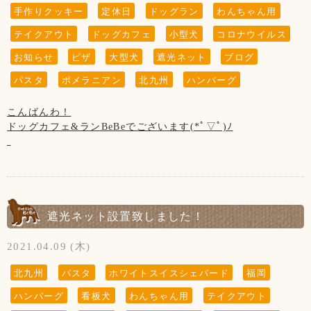
【お願い】
新型コロナウイルス感染防止対策を行っております。
◆トリミングのみ(お預け、お迎え時)、テイクアウトのみの
手作りクッキー
定休日
ドッグラン
わんちゃん用
ドッグランはわんちゃんの遊ぶ所です。
お客様の安全の為にもご協力をお願い致します。
ご利用のお客様は出来るだけお1人様でのご入店にご協力下さ
【営業時間について】
お子様の遊ぶ所ではございません。
いませ。
コロナウイルス対策として時間短縮営業で11:00～19:00(L.O
テイクアウト
ドッグカフェ
小型犬
コロナウイルス
サッカー・キャッチボール・お子様だけの追いかけっこなど
◆お席からは必要最低限の移動(トイレやドッグランなど)以
18:00)とさせて頂きます。
お知らせ
ピザ
大型犬
遮光ネット
ブログ
はご遠慮頂きますようお願い致します。
外はご遠慮頂きます様お願い致します。
◆ご入店の制限をさせて頂いております。(店内は3組様ま
※ドッグランのご利用は安全のため、日没までとさせて頂い
保護者の方はわんちゃんだけでなく、お子様からも目を離さ
お客様同士(わんちゃんも含む)の距離ソーシャルディスタン
で、テラスは2組様まで)
ております。
パスタ
ポメラニアン
北九州
ハンバーグ
ないようにお願い致します。
スを保って頂きますようお願い致します。
お客様、わんちゃんの安全を守るためですのでご了承くださ
【写真について】
こんばんわ！
◆ご入店の際は、アルコール消毒とマスクの着用(お食事の時
いませ。
Upしています、お写真はトリマーが時間が空いた時に撮影さ
ドッグカフェ&ランBeBeでございます(*ﾟ▽ﾟ)ﾉ
【新型コロナウイルス感染防止対策について】
以外)をお願い致します。
せて頂いております。
新型コロナウイルス感染防止対策を行っております。
【営業時間について】
ご来店頂きました全てのわんちゃん達を撮影は出来ていませ
5月に入りました！
お客様の安全の為にもご協力をお願い致します。
◆テイクアウトもございます！
コロナウイルス対策として時間短縮営業で11:00～19:00(L.O
んのでご了承くださいませ。
ゴールデンウィークも通常通り(11:00～19:00)
18:00)とさせて頂きます。
営業致します！！
◆お席からは必要最低限の移動(トイレやドッグランなど)以
◆トリミングのみ(お預け、お迎え時)、テイクアウトのみの
※ドッグランのご利用は安全のため、日没までとさせて頂い
外はご遠慮頂きます様お願い致します。
ご利用のお客様は出来るだけお1人様でのご入店にご協力下さ
ております。
お写真は4月27日に4歳のお誕生日を迎えた
遮光ネット設置致しました！
お客様同士(わんちゃんも含む)の距離ソーシャルディスタン
いませ。
ビビちゃんです！
スを保って頂きますようお願い致します。
【写真について】
おめでとうございます(๑´ㅂ`๑)♡*.+゜
2021.04.09 (木)
◆ご入店の制限をさせて頂いております。(店内は3組様ま
Upしています、お写真はトリマーが時間が空いた時に撮影さ
◆ご入店の際は、アルコール消毒とマスクの着用(お食事の時
で、テラスは2組様まで)
せて頂いております。
【5月の店休日】
北九州
パスタ
ホワイトスイスシェパード
福岡
以外)をお願い致します。
ご来店頂きました全てのわんちゃん達を撮影は出来ていませ
6日、13日、20日、27日、木曜日と
お客様、わんちゃんの安全を守るためですのでご了承くださ
んのでご了承くださいませ。
ハンバーグ
看板犬
わんちゃん用
テイクアウト
19日の第3水曜日です。
◆テイクアウトもございます！
いませ。