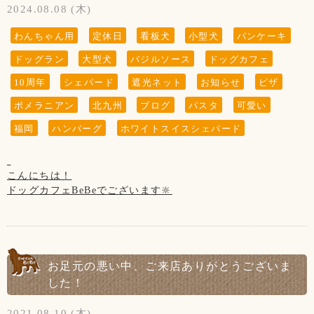
2024.08.08 (木)
わんちゃん用
定休日
看板犬
小型犬
パンケーキ
ドッグラン
大型犬
バジルソース
ドッグカフェ
10周年
シェパード
遮光ネット
お知らせ
ピザ
ポメラニアン
北九州
ブログ
パスタ
可愛い
福岡
ハンバーグ
ホワイトスイスシェパード
こんにちは！
ドッグカフェBeBeでございます‪🔆‬
今年の10月にドッグカフェBeBeは
10周年を迎えます！！
その記念の1つとしてテラスを新しく
改築しました！
お足元の悪い中、ご来店ありがとうございま
今は猛暑でテラスのご利用が難しいですが、
した！
気候が良くなったらテラスで快適に
わんちゃんと一緒にお食事出来ますので
2021.08.10 (木)