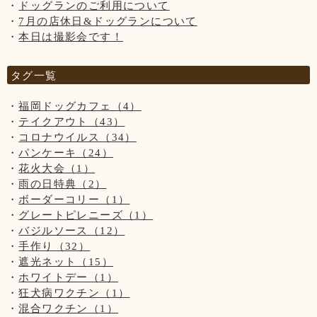
当店のバジルソースは手作りの為、バジルが大きくならない
ドッグランのご利用について
6月1日(土)～9月30(月)の期間中は、営業時間が変わります！
とソースが作れません...
7月の店休日&ドッグランについて
なので、バジルソースパスタは今しばらくお待ちくださいま
・平日12:00～21:00(ドッグラン11:00～)
本日は撮影会です！
せ！
・土日祝11:00～21:00(ドッグラン10:00～)
タグ一覧
【5月の店休日】
※ラストオーダーは20:00です。
2日、9日、16日、23日、30日の木曜日と
※雨天時は20:00までの営業です。
福岡ドッグカフェ（4）
15日(水)※第3水曜日の為
(ラストオーダー19:00)
テイクアウト（43）
コロナウイルス（34）
【お知らせ】
パンケーキ（24）
パスタのバジルソースが品切れの為、バジルの収穫期 6月頃
花火大会（1）
迄(当店のバジルソースは種から育てて収穫し、手作りしてい
雨の日特典（2）
ます)、ご提供をお休みさせて頂きます。大変申し訳ございま
ボーダーコリー（1）
せん。
グレートピレニーズ（1）
バジルソース（12）
手作り（32）
遮光ネット（15）
ホワイトデー（1）
狂犬病ワクチン（1）
混合ワクチン（1）