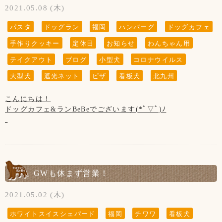
お子様の遊ぶ所ではございません。
お客様の安全の為にもご協力をお願い致します。
2021.05.08 (木)
ホームページやFacebookなどを見てsunちゃんに
サッカー・キャッチボール・お子様だけの追いかけっこなど
◆ご入店の制限をさせて頂いております。(店内は3組様ま
会いに来てくださる方がいらっしゃいますが、
はご遠慮頂きますようお願い致します。
パスタ
ドッグラン
福岡
ハンバーグ
ドッグカフェ
◆お席からは必要最低限の移動(トイレやドッグランなど)以
で、テラスは2組様まで)
私共としては大切な家族で、
保護者の方はわんちゃんだけでなく、お子様からも目を離さ
外はご遠慮頂きます様お願い致します。
手作りクッキー
定休日
お知らせ
わんちゃん用
ホームページなどの画面から
ないようにお願い致します。
お客様同士(わんちゃんも含む)の距離ソーシャルディスタン
お客様、わんちゃんの安全を守るためですのでご了承くださ
sunちゃんを消すという事は出来ません。
スを保って頂きますようお願い致します。
いませ。
テイクアウト
ブログ
小型犬
コロナウイルス
大変申し訳ございません。ご了承くださいませ※
大型犬
遮光ネット
ピザ
看板犬
北九州
【新型コロナウイルス感染防止対策について】
◆ご入店の際は、アルコール消毒とマスクの着用(お食事の時
【営業時間について】
※当店は、看板犬と遊んだり、お散歩をするなどの"ふれあ
新型コロナウイルス感染防止対策を行っております。
以外)をお願い致します。
コロナウイルス対策として時間短縮営業で11:00～19:00(L.O
こんにちは！
い"の営業はしておりませんので予めご了承下さいませ※
お客様の安全の為にもご協力をお願い致します。
18:00)とさせて頂きます。
ドッグカフェ&ランBeBeでございます(*ﾟ▽ﾟ)ﾉ
◆テイクアウトもございます！
※ドッグランのご利用は安全のため、日没までとさせて頂い
【お願い】
◆お席からは必要最低限の移動(トイレやドッグランなど)以
ております。
お写真はフレブルの6ヶ月のCIAGAくんです！
ドッグランはわんちゃんの遊ぶ所です。
外はご遠慮頂きます様お願い致します。
◆トリミングのみ(お預け、お迎え時)、テイクアウトのみの
お子様の遊ぶ所ではございません。
お客様同士(わんちゃんも含む)の距離ソーシャルディスタン
ご利用のお客様は出来るだけお1人様でのご入店にご協力下さ
【写真について】
【5月の店休日】
サッカー・キャッチボール・お子様だけの追いかけっこなど
スを保って頂きますようお願い致します。
いませ。
Upしています、お写真はトリマーが時間が空いた時に撮影さ
6日、13日、20日、27日、木曜日と
はご遠慮頂きますようお願い致します。
せて頂いております。
19日の第3水曜日です。
保護者の方はわんちゃんだけでなく、お子様からも目を離さ
◆ご入店の際は、アルコール消毒とマスクの着用(お食事の時
GWも休まず営業！
◆ご入店の制限をさせて頂いております。(店内は3組様ま
ご来店頂きました全てのわんちゃん達を撮影は出来ていませ
ないようにお願い致します。
以外)をお願い致します。
で、テラスは2組様まで)
んのでご了承くださいませ。
※当店は、看板犬と遊んだり、お散歩をするなどの"ふれあ
2021.05.02 (木)
い"の営業は行っておりませんので予めご了承下さいませ※
◆テイクアウトもございます！
お客様、わんちゃんの安全を守るためですのでご了承くださ
【新型コロナウイルス感染防止対策について】
ホワイトスイスシェパード
福岡
チワワ
看板犬
いませ。