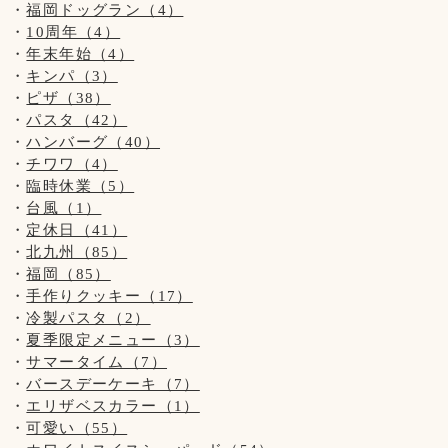
福岡ドッグラン（4）
10周年（4）
年末年始（4）
キンパ（3）
ピザ（38）
パスタ（42）
ハンバーグ（40）
チワワ（4）
臨時休業（5）
台風（1）
定休日（41）
北九州（85）
福岡（85）
手作りクッキー（17）
冷製パスタ（2）
夏季限定メニュー（3）
サマータイム（7）
バースデーケーキ（7）
エリザベスカラー（1）
可愛い（55）