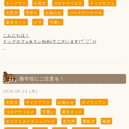
ドッグラン
小型犬
コロナウイルス
ドッグカフェ
※当店は、看板犬と遊んだり、お散歩をするなどの"ふれあ
◆トリミングのみ(お預け、お迎え時)、テイクアウトのみの
【営業時間について】
大型犬
手作り
お知らせ
バースデーケーキ
い"の営業は行っておりませんので予めご了承下さいませ※
ご利用のお客様は出来るだけお1人様でのご入店にご協力下さ
コロナウイルス対策として時間短縮営業で11:00～19:00(L.O
遮光ネット
ピザ
可愛い
いませ。
18:00)とさせて頂きます。
【お願い】
※ドッグランのご利用は安全のため、日没までとさせて頂い
ドッグランはわんちゃんの遊ぶ所です。
◆ご入店の制限をさせて頂いております。(店内は3組様ま
ております。
こんにちは！
お子様の遊ぶ所ではございません。
で、テラスは2組様まで)
ドッグカフェ&ランBeBeでございます(*ﾟ▽ﾟ)ﾉ
サッカー・キャッチボール・お子様だけの追いかけっこなど
【写真について】
はご遠慮頂きますようお願い致します。
お客様、わんちゃんの安全を守るためですのでご了承くださ
Upしています、お写真はトリマーが時間が空いた時に撮影さ
写真①
保護者の方はわんちゃんだけでなく、お子様からも目を離さ
いませ。
せて頂いております。
陽射しが暑くなってきましたので、遮光ネットを設置致しま
ないようにお願い致します。
ご来店頂きました全てのわんちゃん達を撮影は出来ていませ
した！！
【営業時間について】
んのでご了承くださいませ。
暑くなり過ぎないように休憩しながらランで遊んで下さい
コロナウイルス対策として時間短縮営業で11:00～19:00(L.O
ね⸜(* ॑꒳ ॑* )⸝
熱中症にご注意を！
【新型コロナウイルス感染防止対策について】
18:00)とさせて頂きます。
新型コロナウイルス感染防止対策を行っております。
※ドッグランのご利用は安全のため、日没までとさせて頂い
写真②
2020.08.24 (木)
お客様の安全の為にもご協力をお願い致します。
ております。
わんちゃん用お誕生日ケーキはご予約制となっております。
(お受け取りの5日前までにご予約下さいませ)
大型犬
テイクアウト
お知らせ
ポメラニアン
◆お席からは必要最低限の移動(トイレやドッグランなど)以
【写真について】
ご予約無し当日の受け取りのご用意はしておりません。ご了
外はご遠慮頂きます様お願い致します。
コロナウイルス
可愛い
遮光ネット
Upしています、お写真はトリマーが時間が空いた時に撮影さ
承くださいませ。
お客様同士(わんちゃんも含む)の距離ソーシャルディスタン
せて頂いております。
※写真のケーキは16cm 2700円です。
ホワイトスイスシェパード
北九州
看板犬
福岡
スを保って頂きますようお願い致します。
ご来店頂きました全てのわんちゃん達を撮影は出来ていませ
他に12cm 1700円(〇又は♡型)がございます。