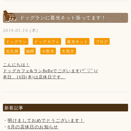
6月1日(土)～9月30(月)の期間中は、営業時間が変わります！
◆お客様同士の距離を保って頂きますようお願い致します。
ご来店頂きました全てのわんちゃん達を撮影は出来ていませ
熊本から来てくれる大河くん！
んのでご了承くださいませ。
・平日12:00～21:00(ドッグラン11:00～)
56㌔...∑(๑º口º๑)!!
お客様、わんちゃんの安全を守るためですのでご了承くださ
ドッグランに遮光ネット張ってます！
・土日祝11:00～21:00(ドッグラン10:00～)
BeBeが小さく見えます笑
いませ。
ボーダーコリーのエマちゃんは、ひとが大好き！！
2019.05.16 (木)
※ラストオーダーは20:00です。
初めましての私にもお腹を見せてくれるぐらいフレンドリー
※雨天時は20:00までの営業です。
な女の子でした( *´︶`*)
ドッグラン
ドッグカフェ
遮光ネット
ブログ
【営業時間について】
(ラストオーダー19:00)
6月～9月までは本来、サマータイムですが、コロナウイルス
北九州
福岡
小型犬
大型犬
【7月の店休日】
がまだ落ち着いていないので、
4日、11日、18日、25日の木曜日と
11:00～19:00(L.O 18:00)のままとさせて頂きます。
こんにちは！
17日(水)の第3水曜日
ドッグカフェ&ランBeBeでございます(*ﾟ▽ﾟ)ﾉ
本日、16日(木)は店休日です。
【お知らせ】
【写真について】
10月からの消費税増税に伴いまして、
Upしています、お写真はトリマーが時間が空いた時に撮影さ
お天気がいいですね！
10月1日(火)より当店も価格変更させていただきます。ご了承
せて頂いております。
暑いです|ω・*)
くださいませ。
ご来店頂きました全てのわんちゃん達を撮影は出来ていませ
これからの季節、
〈価格変更対象〉
んのでご了承くださいませ。
ドッグランで遊ばれる時は、遮光ネットの下で休憩しながら
新着記事
・カフェメニュー
遊ばれて下さいね！！
・トリミング(基本料金)
明けましておめでとうございます！
↓バジルの苗成長中...
8月の店休日のお知らせ
【サマータイム】