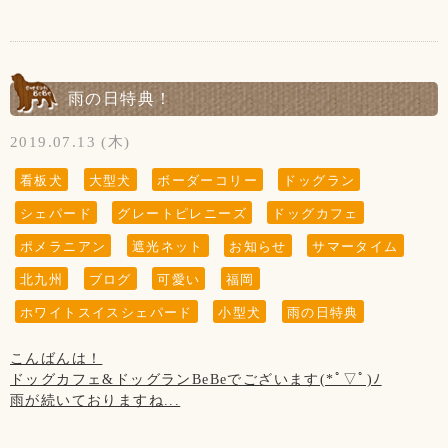
【9月の店休日】
蒸し暑い日が続いております。
【写真について】
3日、10日、17日、24日の木曜日
◆テイクアウトは継続中です！
熱中症に気を付けて下さいね！！
Upしています、お写真はトリマーが時間が空いた時に撮影さ
※16日の第3水曜日
せて頂いております。
◆トリミングのみ(お預け、お迎え時)、テイクアウトのみの
8月24日(土)に遠賀の花火大会が20:00～行われます！
ご来店頂きました全てのわんちゃん達を撮影は出来ていませ
ご利用のお客様は出来るだけお1人様でのご入店にご協力下さ
店内、ドッグラン、テラスから見ることが出来ますので是
雨の日特典！
んのでご了承くださいませ。
【コロナウイルス対策について】
いませ。
非、ご来店下さいませ✩°｡⋆⸜(* ॑꒳ ॑* )⸝
微力ではございますが、コロナウイルス対策を行っておりま
2019.07.13 (木)
す。
◆ご入店の制限をさせて頂いております。(店内は3組様ま
お客様の安全の為にもご協力をお願い致します。
で、テラスは2組様まで)
【8月の店休日】
看板犬
大型犬
ボーダーコリー
ドッグラン
1日、8日、15日、22日、29日の木曜日と
◆ご入店の際は、アルコール消毒とマスクの着用(お食事の時
シェパード
グレートピレニーズ
ドッグカフェ
お客様、わんちゃんの安全を守るためですのでご了承くださ
21日(水)の第3水曜日
以外)をお願い致します。
いませ。
ポメラニアン
遮光ネット
お知らせ
サマータイム
【お知らせ】
◆テイクアウトは継続中です！
【営業時間について】
北九州
ブログ
可愛い
福岡
10月からの消費税増税に伴いまして、
コロナウイルス対策として時間短縮営業で11:00～19:00(L.O
10月1日(火)より当店も価格変更させていただきます。ご了承
ホワイトスイスシェパード
小型犬
雨の日特典
◆トリミングのみ(お預け、お迎え時)、テイクアウトのみの
18:00)とさせて頂きます。
くださいませ。
ご利用のお客様は出来るだけお1人様でのご入店にご協力下さ
※ドッグランのご利用は安全のため、日没までとさせて頂い
〈価格変更対象〉
こんばんは！
いませ。
ております。
・カフェメニュー
ドッグカフェ&ドッグランBeBeでございます(*ﾟ▽ﾟ)ﾉ
・トリミング(基本料金)
雨が続いておりますね...
◆ご入店の制限をさせて頂いております。(店内は3組様ま
【写真について】
〈雨の日特典〉実施中です( *´︶`*)
で、テラスは2組様まで)
Upしています、お写真はトリマーが時間が空いた時に撮影さ
【サマータイム】
※カフェご利用ポイント2倍！
せて頂いております。