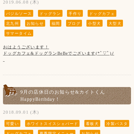
ボーダーコリーのエマちゃんは、ひとが大好き！！
2019.06.08 (木)
※ラストオーダーは20:00です。
初めましての私にもお腹を見せてくれるぐらいフレンドリー
※雨天時は20:00までの営業です。
な女の子でした( *´︶`*)
バジルソース
ドッグラン
手作り
ドッグカフェ
(ラストオーダー19:00)
北九州
お知らせ
福岡
ブログ
小型犬
大型犬
【7月の店休日】
4日、11日、18日、25日の木曜日と
サマータイム
17日(水)の第3水曜日
おはようございます！
【お知らせ】
ドッグカフェ&ドッグランBeBeでございます(*ﾟ▽ﾟ)ﾉ
10月からの消費税増税に伴いまして、
10月1日(火)より当店も価格変更させていただきます。ご了承
お待たせ致しました！！
くださいませ。
バジルソース復活です✩°｡⋆⸜(* ॑꒳ ॑* )⸝
〈価格変更対象〉
マスターがバジルの苗から育てた、手作りのバジルソースで
・カフェメニュー
す！
・トリミング(基本料金)
9月の店休日のお知らせ&カイトくん
【6月の店休日】
HappyBirthday！
【サマータイム】
6日、13日、20日、27日の木曜日と
6月1日(土)～9月30(月)の期間中は、営業時間が変わります！
19日(水)の第3水曜日
2018.09.01 (木)
・平日12:00～21:00(ドッグラン11:00～)
【サマータイム】
可愛い
ホワイトスイスシェパード
看板犬
冷製パスタ
・土日祝11:00～21:00(ドッグラン10:00～)
6月1日(土)～9月30(月)の期間中は、営業時間が変わります！
ドッグカフェ
夏季限定メニュー
お知らせ