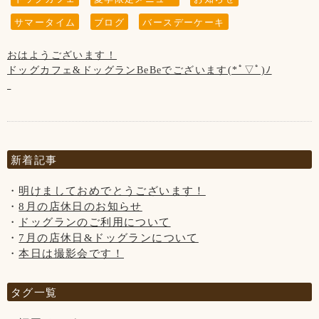
※ラストオーダーは20:00です。
・平日12:00～21:00(ドッグラン11:00～)
サマータイム
ブログ
バースデーケーキ
※雨天時は20:00までの営業です。
・土日祝11:00～21:00(ドッグラン10:00～)
(ラストオーダー19:00)
おはようございます！
※ラストオーダーは20:00です。
ドッグカフェ&ドッグランBeBeでございます(*ﾟ▽ﾟ)ﾉ
※雨天時は20:00までの営業です。
(ラストオーダー19:00)
【9月の店休日のお知らせ】
6日、13日、20日、27日の木曜日と、
第3水曜日の19日です。
◆サマータイム営業は9月までです。
新着記事
平日 12:00～21:00(ドッグラン11:00～)
土日祝 11:00～21:00(ドッグラン10:00～)
明けましておめでとうございます！
※雨天時は20:00までの営業です。
8月の店休日のお知らせ
※ラストオーダーは閉店1時間前です。
ドッグランのご利用について
7月の店休日&ドッグランについて
◇夏季限定メニューも9月まで！
本日は撮影会です！
トマトの冷製パスタ
あっさりとしていて、食欲の落ちる夏におすすめです☆*。
タグ一覧