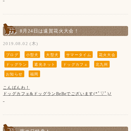
日付は変わりまして、
18日(水)の第3水曜日
お客様、わんちゃんの安全を守るためですのでご了承くださ
今日から9月ですね！
いませ。
まだ残暑で暑いので熱中症には引き続きご注意下さいませ！
【お知らせ】
10月からの消費税増税に伴いまして、
※①サマータイム(営業時間の詳細は↓に記載しています)は今
10月1日(火)より当店も価格変更させていただきます。ご了承
8月24日は遠賀花火大会！
【営業時間について】
月まで！
くださいませ。
6月～9月は本来、サマータイム営業で時間延長して参りまし
〈価格変更対象〉
2019.08.02 (木)
たが、
※②夏季限定メニュー☆トマト冷製パスタ★も今月まで！
・カフェメニュー
コロナウイルスがまだ落ち着いておりませんので、まだしば
・トリミング(基本料金)
ブログ
小型犬
大型犬
サマータイム
花火大会
らくの間は
ドッグラン
遮光ネット
ドッグカフェ
北九州
【9月の店休日】
【サマータイム】
11:00～19:00
5日、12日、19日、26日の木曜日と
6月1日(土)～9月30(月)の期間中は、営業時間が変わります！
お知らせ
福岡
(ラストオーダー18:00)
18日(水)の第3水曜日
の時間帯で営業させて頂きます。
・平日12:00～21:00(ドッグラン11:00～)
こんばんわ！
【お知らせ】
・土日祝11:00～21:00(ドッグラン10:00～)
ドッグカフェ&ドッグランBeBeでございます(*ﾟ▽ﾟ)ﾉ
10月からの消費税増税に伴いまして、
【写真について】
10月1日(火)より当店も価格変更させていただきます。ご了承
※ラストオーダーは20:00です。
蒸し暑い日が続いております。
Upしています、お写真はトリマーが時間が空いた時に撮影さ
くださいませ。
※雨天時は20:00までの営業です。
熱中症に気を付けて下さいね！！
せて頂いております。
〈価格変更対象〉
(ラストオーダー19:00)
ご来店頂きました全てのわんちゃん達を撮影は出来ていませ
・カフェメニュー
8月24日(土)に遠賀の花火大会が20:00～行われます！
んのでご了承くださいませ。
・トリミング(基本料金)
店内、ドッグラン、テラスから見ることが出来ますので是