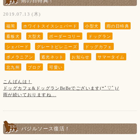
雨の日特典！
非、ご来店下さいませ✩°｡⋆⸜(* ॑꒳ ॑* )⸝
【サマータイム】
2019.07.13 (木)
6月1日(土)～9月30(月)の期間中は、営業時間が変わります！
【8月の店休日】
福岡
ホワイトスイスシェパード
小型犬
雨の日特典
・平日12:00～21:00(ドッグラン11:00～)
1日、8日、15日、22日、29日の木曜日と
・土日祝11:00～21:00(ドッグラン10:00～)
看板犬
大型犬
ボーダーコリー
ドッグラン
21日(水)の第3水曜日
シェパード
グレートピレニーズ
ドッグカフェ
※ラストオーダーは20:00です。
【お知らせ】
※雨天時は20:00までの営業です。
ポメラニアン
遮光ネット
お知らせ
サマータイム
10月からの消費税増税に伴いまして、
(ラストオーダー19:00)
10月1日(火)より当店も価格変更させていただきます。ご了承
北九州
ブログ
可愛い
↓寝相までシンクロしてますww
くださいませ。
〈価格変更対象〉
こんばんは！
・カフェメニュー
ドッグカフェ&ドッグランBeBeでございます(*ﾟ▽ﾟ)ﾉ
・トリミング(基本料金)
雨が続いておりますね...
〈雨の日特典〉実施中です( *´︶`*)
【サマータイム】
※カフェご利用ポイント2倍！
6月1日(土)～9月30(月)の期間中は、営業時間が変わります！
熊本から来てくれる大河くん！
・平日12:00～21:00(ドッグラン11:00～)
56㌔...∑(๑º口º๑)!!
バジルソース復活！
・土日祝11:00～21:00(ドッグラン10:00～)
BeBeが小さく見えます笑