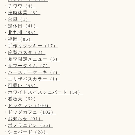
チワワ（4）
臨時休業（5）
台風（1）
定休日（41）
北九州（85）
福岡（85）
手作りクッキー（17）
冷製パスタ（2）
夏季限定メニュー（3）
サマータイム（7）
バースデーケーキ（7）
エリザベスカラー（1）
可愛い（55）
ホワイトスイスシェパード（54）
看板犬（62）
ドッグラン（100）
ドッグカフェ（102）
お知らせ（91）
ポメラニアン（55）
シェパード（28）