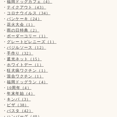
福岡ドッグカフェ（4）
8月30日はカイトくんの7歳のお誕生日でした！！
テイクアウト（43）
おめでとうございます(๑•ᴗ•๑)♡
カチューシャ、BeBeにも付けてくれましたww
コロナウイルス（34）
パンケーキ（24）
花火大会（1）
雨の日特典（2）
ボーダーコリー（1）
グレートピレニーズ（1）
バジルソース（12）
手作り（32）
遮光ネット（15）
ホワイトデー（1）
狂犬病ワクチン（1）
混合ワクチン（1）
福岡ドッグラン（4）
10周年（4）
年末年始（4）
キンパ（3）
ピザ（38）
パスタ（42）
ハンバーグ（40）