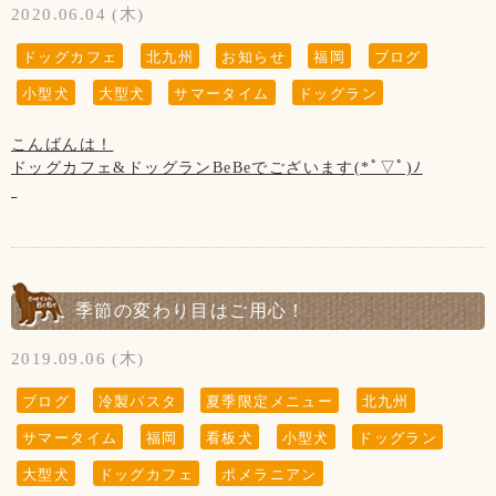
2020.06.04 (木)
ドッグカフェ
北九州
お知らせ
福岡
ブログ
小型犬
大型犬
サマータイム
ドッグラン
こんばんは！
ドッグカフェ&ドッグランBeBeでございます(*ﾟ▽ﾟ)ﾉ
◆営業時間についてお知らせです。
6月～9月は本来、サマータイム営業で時間延長して参りまし
たが、
コロナウイルスがまだ落ち着いておりませんので、まだしば
らくの間は
季節の変わり目はご用心！
11:00～19:00
2019.09.06 (木)
(ラストオーダー18:00)
の時間帯で営業させて頂きます。
ブログ
冷製パスタ
夏季限定メニュー
北九州
サマータイム
福岡
看板犬
小型犬
ドッグラン
ご了承くださいませ。
大型犬
ドッグカフェ
ポメラニアン
【6月の店休日】