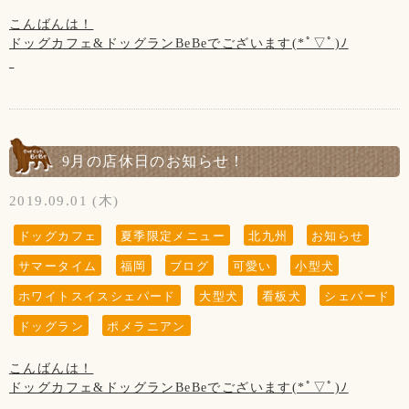
4日、11日、18日、25日の木曜日
こんばんは！
17日※第3水曜日
ドッグカフェ&ドッグランBeBeでございます(*ﾟ▽ﾟ)ﾉ
【コロナウイルス対策について】
暑かったり、少し寒かったり体調管理が難しい季節ですね(ㅇ
微力ではございますが、コロナウイルス対策を行っておりま
ㅁㅇ;;)
す。
sunも季節の変わり目は体調をよく崩しやすいです。(実は今
お客様の安全の為にもご協力をお願い致します。
病院です)
日頃からわんちゃんの行動をよく観察して少しでも違うな？
9月の店休日のお知らせ！
◆ご入店の際は、アルコール消毒とマスクの着用(お食事の時
おかしいな？と思ったら迷わず病院へ行きましょう！
以外)をお願い致します。
2019.09.01 (木)
写真のポメラニアンのちゃちゃ丸くん、首を傾げるポーズが
◆テイクアウトはコロナ終息まで続けて参ります。
可愛いです(๑•ᴗ•๑)♡
ドッグカフェ
夏季限定メニュー
北九州
お知らせ
◆トリミングのみ(お預け、お迎え時)、テイクアウトのみの
サマータイム
福岡
ブログ
可愛い
小型犬
ご利用のお客様は出来るだけお1人様でのご入店にご協力下さ
※①サマータイム(営業時間の詳細は↓に記載しています)は今
ホワイトスイスシェパード
大型犬
看板犬
シェパード
いませ。
月まで！
ドッグラン
ポメラニアン
※②夏季限定メニュー☆トマト冷製パスタ★も今月まで！
◆ご入店の制限をさせて頂いております。(店内は3組様ま
で、テラスは2組様まで)
こんばんは！
ドッグカフェ&ドッグランBeBeでございます(*ﾟ▽ﾟ)ﾉ
【9月の店休日】
◆お客様同士の距離を保って頂きますようお願い致します。
5日、12日、19日、26日の木曜日と