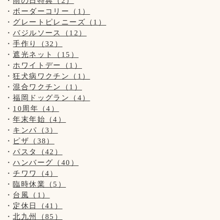
雨の日特典（2）
ご利用のお客様は出来るだけお1人様でのご入店にご協力下さ
せんのでご了承くださいませ。
ボーダーコリー（1）
【新型コロナウイルス感染防止対策について】
いませ。
【お願い】
グレートピレニーズ（1）
新型コロナウイルス感染防止対策を行っております。
ドッグランはわんちゃんの遊ぶ所です。
バジルソース（12）
お客様の安全の為にもご協力をお願い致します。
◆ご入店の制限をさせて頂いております。(店内は3組様ま
お子様の遊ぶ所ではございません。
手作り（32）
で、テラスは2組様まで)
サッカー・キャッチボール・お子様だけの追いかけっこなど
遮光ネット（15）
◆お席からは必要最低限の移動(トイレやドッグランなど)以
はご遠慮頂きますようお願い致します。
ホワイトデー（1）
外はご遠慮頂きます様お願い致します。
お客様、わんちゃんの安全を守るためですのでご了承くださ
保護者の方はわんちゃんだけでなく、お子様からも目を離さ
お客様同士(わんちゃんも含む)の距離ソーシャルディスタン
狂犬病ワクチン（1）
いませ。
ないようにお願い致します。
スを保って頂きますようお願い致します。
混合ワクチン（1）
【営業時間について】
福岡ドッグラン（4）
◆ご入店の際は、アルコール消毒とマスクの着用(お食事の時
コロナウイルス対策として時間短縮営業で11:00～19:00(L.O
【新型コロナウイルス感染防止対策について】
10周年（4）
以外)をお願い致します。
18:00)とさせて頂きます。
新型コロナウイルス感染防止対策を行っております。
年末年始（4）
※ドッグランのご利用は安全のため、日没までとさせて頂い
お客様の安全の為にもご協力をお願い致します。
キンパ（3）
◆テイクアウトもございます！
ております。
ピザ（38）
◆お席からは必要最低限の移動(トイレやドッグランなど)以
パスタ（42）
◆トリミングのみ(お預け、お迎え時)、テイクアウトのみの
【写真について】
外はご遠慮頂きます様お願い致します。
ハンバーグ（40）
ご利用のお客様は出来るだけお1人様でのご入店にご協力下さ
Upしています、お写真はトリマーが時間が空いた時に撮影さ
お客様同士(わんちゃんも含む)の距離ソーシャルディスタン
チワワ（4）
いませ。
せて頂いております。
スを保って頂きますようお願い致します。
臨時休業（5）
ご来店頂きました全てのわんちゃん達を撮影は出来ておりま
台風（1）
◆ご入店の制限をさせて頂いております。(店内は3組様ま
せんのでご了承くださいませ。
◆ご入店の際は、アルコール消毒とマスクの着用(お食事の時
定休日（41）
で、テラスは2組様まで)
以外)をお願い致します。
北九州（85）