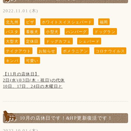
【新型コロナウイルス感染防止対策について】
2022.11.01 (木)
新型コロナウイルス感染防止対策を行っております。
お客様の安全の為にもご協力をお願い致します。
北九州
ピザ
ホワイトスイスシェパード
福岡
パスタ
看板犬
小型犬
ハンバーグ
ドッグラン
◆お席からは必要最低限の移動(トイレやドッグランなど)以
外はご遠慮頂きます様お願い致します。
大型犬
定休日
ドッグカフェ
シェパード
お客様同士(わんちゃんも含む)の距離ソーシャルディスタン
テイクアウト
お知らせ
ポメラニアン
コロナウイルス
スを保って頂きますようお願い致します。
キンパ
可愛い
◆ご入店の際は、アルコール消毒とマスクの着用(お食事の時
以外)をお願い致します。
【11月の店休日】
2日(水)※3日(木・祝日)の代休
◆テイクアウトもございます！
10日、17日、24日の木曜日と
第3水曜日の16日です。
◆ご入店の制限をさせて頂いております。(店内は4組様ま
で、テラスは3組様まで)
BeBeとtataお揃いの服です！
おやつで釣ってなんとか撮れましたww
お客様、わんちゃんの安全を守るためですのでご了承くださ
10月の店休日です！&HP更新復活です！
いませ。
2022.10.01 (木)