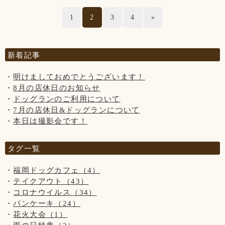
サッカー・キャッチボール・お子様だけの追いかけっこなど
17日(火)～20日(金)の4日間です。
◆ご入店の際は、アルコール消毒とマスクの着用(お食事の時
1
2
3
4
»
ホームページやFacebookなどを見てsunちゃんに
はご遠慮頂きますようお願い致します。
以外)をお願い致します。
会いに来てくださる方がいらっしゃいますが、
保護者の方はわんちゃんだけでなく、お子様からも目を離さ
私共としては大切な家族で、
ないようにお願い致します。
◆テイクアウトもございます！
ホームページなどの画面から
(↓こちらのお知らせは知らない方がまだいらっしゃいますの
新着記事
sunちゃんを消すという事は出来ません。
で、暫く掲載させていただきます。)
◆ご入店の制限をさせて頂いております。(店内は3組様ま
大変申し訳ございません。ご了承くださいませ※
【新型コロナウイルス感染防止対策について】
※大変残念なお知らせですが、
で、テラスは2組様まで)
明けましておめでとうございます！
新型コロナウイルス感染防止対策を行っております。
当店の看板犬のsunちゃん(ポメラニアン)が
8月の店休日のお知らせ
お客様の安全の為にもご協力をお願い致します。
2021年2月19日に13歳で虹の橋を渡りました。
お客様、わんちゃんの安全を守るためですのでご了承くださ
ドッグランのご利用について
いませ。
7月の店休日&ドッグランについて
『 当店は、看板犬と遊んだり、お散歩をするなどの"ふれあ
◆お席からは必要最低限の移動(トイレやドッグランなど)以
ホームページやFacebookなどを見てsunちゃんに
本日は撮影会です！
い"の営業は行っておりませんので予めご了承下さいませ』
外はご遠慮頂きます様お願い致します。
会いに来てくださる方がいらっしゃいますが、
【営業時間について】
お客様同士(わんちゃんも含む)の距離ソーシャルディスタン
私共としては大切な家族で、
コロナウイルス対策として時間短縮営業で11:00～19:00(L.O
【お願い】
スを保って頂きますようお願い致します。
ホームページなどの画面から
タグ一覧
18:00)とさせて頂きます。
ドッグランはわんちゃんの遊ぶ所です。
sunちゃんを消すという事は出来ません。
※ドッグランのご利用は安全のため、日没までとさせて頂い
お子様の遊ぶ所ではございません。
◆ご入店の際は、アルコール消毒とマスクの着用(お食事の時
大変申し訳ございません。ご了承くださいませ※
福岡ドッグカフェ（4）
ております。
サッカー・キャッチボール・お子様だけの追いかけっこなど
以外)をお願い致します。
テイクアウト（43）
はご遠慮頂きますようお願い致します。
【写真について】
コロナウイルス（34）
保護者の方はわんちゃんだけでなく、お子様からも目を離さ
◆テイクアウトもございます！
Upしています、お写真はトリマーが時間が空いた時に撮影さ
パンケーキ（24）
ないようにお願い致します。
『 当店は、看板犬と遊んだり、お散歩をするなどの"ふれあ
せて頂いております。
花火大会（1）
◆トリミングのみ(お預け、お迎え時)、テイクアウトのみの
い"の営業は行っておりませんので予めご了承下さいませ』
ご来店頂きました全てのわんちゃん達を撮影は出来ておりま