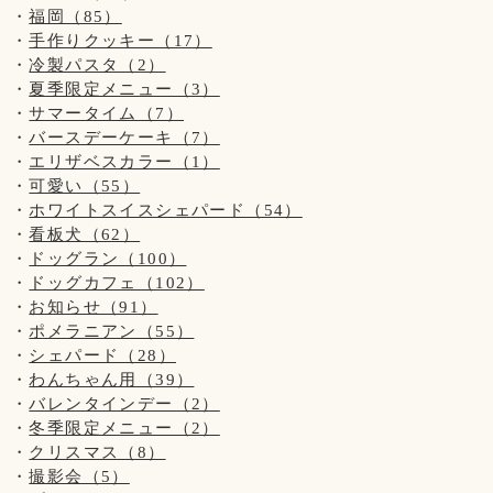
福岡（85）
お客様、わんちゃんの安全を守るためですのでご了承くださ
◆テイクアウトもございます！
手作りクッキー（17）
いませ。
冷製パスタ（2）
◆トリミングのみ(お預け、お迎え時)、テイクアウトのみの
夏季限定メニュー（3）
【営業時間について】
ご利用のお客様は出来るだけお1人様でのご入店にご協力下さ
サマータイム（7）
コロナウイルス対策として時間短縮営業で11:00～19:00(L.O
いませ。
バースデーケーキ（7）
18:00)とさせて頂きます。
エリザベスカラー（1）
※ドッグランのご利用は安全のため、日没までとさせて頂い
◆ご入店の制限をさせて頂いております。(店内は3組様ま
ております。
可愛い（55）
で、テラスは2組様まで)
ホワイトスイスシェパード（54）
【写真について】
お客様、わんちゃんの安全を守るためですのでご了承くださ
看板犬（62）
Upしています、お写真はトリマーが時間が空いた時に撮影さ
いませ。
ドッグラン（100）
せて頂いております。
ドッグカフェ（102）
ご来店頂きました全てのわんちゃん達を撮影は出来ておりま
【営業時間について】
お知らせ（91）
せんのでご了承くださいませ。
コロナウイルス対策として時間短縮営業で11:00～19:00(L.O
ポメラニアン（55）
18:00)とさせて頂きます。
シェパード（28）
※ドッグランのご利用は安全のため、日没までとさせて頂い
わんちゃん用（39）
ております。
バレンタインデー（2）
冬季限定メニュー（2）
【写真について】
クリスマス（8）
Upしています、お写真はトリマーが時間が空いた時に撮影さ
撮影会（5）
せて頂いております。