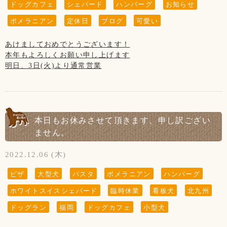
ドッグカフェ
シェパード
ハンバーグ
お知らせ
ポメラニアン
定休日
ブログ
可愛い
あけましておめでとうございます！
本年もよろしくお願い申し上げます
明日、3日(火)より通常営業
5日は“木曜日”ですが、通常営業致します！
【1月の店休日】
1日、2日はお正月休み
本日もお休みさせて頂きます、申し訳ござい
12日、19日、26日の木曜日、
ません。
第3水曜日の18日です
2022.12.06 (木)
ピザ
大型犬
パスタ
ポメラニアン
ハンバーグ
(↓こちらのお知らせは知らない方がまだいらっしゃいますの
ホワイトスイスシェパード
臨時休業
看板犬
北九州
で、暫く掲載させていただきます。)
※大変残念なお知らせですが、
ドッグラン
福岡
ドッグカフェ
小型犬
当店の看板犬のsunちゃん(ポメラニアン)が
2021年2月19日に13歳で虹の橋を渡りました。