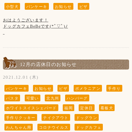
【新型コロナウイルス感染防止対策について】
当店の看板犬のsunちゃん(ポメラニアン)が
小型犬
パンケーキ
お知らせ
ピザ
新型コロナウイルス感染防止対策を行っております。
2021年2月19日に13歳で虹の橋を渡りました。
お客様の安全の為にもご協力をお願い致します。
おはようございます！
ホームページやFacebookなどを見てsunちゃんに
◆お席からは必要最低限の移動(トイレやドッグランなど)以
ドッグカフェBeBeです(*ﾟ▽ﾟ)ﾉ
会いに来てくださる方がいらっしゃいますが、
外はご遠慮頂きます様お願い致します。
私共としては大切な家族で、
お客様同士(わんちゃんも含む)の距離ソーシャルディスタン
今年も残すところ後2日！
ホームページなどの画面から
スを保って頂きますようお願い致します。
BeBeは本日が今年最後の営業日です！
sunちゃんを消すという事は出来ません。
15:00閉店(L.O14:00)となっております。
大変申し訳ございません。ご了承くださいませ※
◆ご入店の際は、アルコール消毒とマスクの着用(お食事の時
以外)をお願い致します。
今年もコロナに振り回された年になりましたが、
12月の店休日のお知らせ
ご愛顧頂きありがとうございました！
◆テイクアウトもございます！
2021.12.01 (木)
『 当店は、看板犬と遊んだり、お散歩をするなどの"ふれあ
新年は3日(月)11:00～通常営業となります。
い"の営業は行っておりませんので予めご了承下さいませ』
◆ご入店の制限をさせて頂いております。(店内は4組様ま
パンケーキ
お知らせ
ピザ
ポメラニアン
手作り
で、テラスは3組様まで)
みなさま、良いお年をお迎え下さいませ✩°｡⋆⸜(* ॑꒳ ॑* )⸝
【お願い】
パスタ
可愛い
北九州
ハンバーグ
ドッグランはわんちゃんの遊ぶ所です。
お客様、わんちゃんの安全を守るためですのでご了承くださ
【12月の店休日】
ホワイトスイスシェパード
福岡
定休日
看板犬
お子様の遊ぶ所ではございません。
いませ。
2日、9日、16日、23日の木曜日と
サッカー・キャッチボール・お子様だけの追いかけっこなど
手作りクッキー
テイクアウト
ドッグラン
第3水曜日の15日、大晦日の31日です。
はご遠慮頂きますようお願い致します。
【営業時間について】
わんちゃん用
コロナウイルス
ドッグカフェ
保護者の方はわんちゃんだけでなく、お子様からも目を離さ
コロナウイルス対策として時間短縮営業で11:00～19:00(L.O