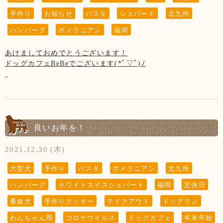
ホームページやFacebookなどを見てsunちゃんに
手作り
お知らせ
パスタ
シェパード
北九州
会いに来てくださる方がいらっしゃいますが、
私共としては大切な家族で、
ハンバーグ
ポメラニアン
福岡
ホームページなどの画面から
sunちゃんを消すという事は出来ません。
あけましておめでとうございます！
大変申し訳ございません。ご了承くださいませ※
ドッグカフェBeBeでございます(*ﾟ▽ﾟ)ﾉ
本日3日(月)より、通常営業となります。
今年もどうぞご愛顧のほどひとえに
『 当店は、看板犬と遊んだり、お散歩をするなどの"ふれあ
よろしくお願い致します！！
い"の営業は行っておりませんので予めご了承下さいませ』
【1月の店休日】
良いお年を！
【お願い】
1日、2日と
ドッグランはわんちゃんの遊ぶ所です。
6日、13日、20日、27日の木曜日と
2021.12.30 (木)
お子様の遊ぶ所ではございません。
第3水曜日の19日です。
サッカー・キャッチボール・お子様だけの追いかけっこなど
大型犬
手作り
パスタ
ポメラニアン
北九州
はご遠慮頂きますようお願い致します。
保護者の方はわんちゃんだけでなく、お子様からも目を離さ
ハンバーグ
ホワイトスイスシェパード
福岡
定休日
ないようにお願い致します。
(↓こちらのお知らせは知らない方がまだいらっしゃいますの
看板犬
手作りクッキー
テイクアウト
ドッグラン
で、暫く掲載させていただきます。)
わんちゃん用
コロナウイルス
ドッグカフェ
年末年始
※大変残念なお知らせですが、