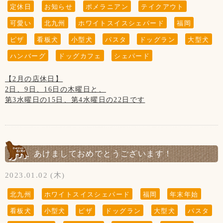
定休日
お知らせ
ポメラニアン
テイクアウト
#ドックカフェBeBe
可愛い
北九州
ホワイトスイスシェパード
福岡
#ドッグラン
#看板犬
ピザ
看板犬
小型犬
パスタ
ドッグラン
大型犬
#ホワイトスイスシェパード
ハンバーグ
ドッグカフェ
シェパード
#ポメラニアン
#いぬすたぐらむ
【2月の店休日】
#福岡ドッグラン
2日、9日、16日の木曜日と、
#福岡ドッグカフェ
第3水曜日の15日、第4水曜日の22日です
#ハンバーグ
※23日は祝日のため営業致します！
#パスタ
#ピザ
#パンケーキ
#わんちゃんメニュー
#テイクアウト
あけましておめでとうございます！
2023.01.02 (木)
北九州
ホワイトスイスシェパード
福岡
年末年始
看板犬
小型犬
ピザ
ドッグラン
大型犬
パスタ