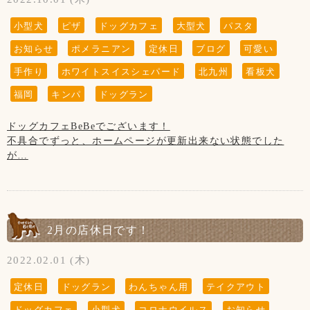
【営業時間について】
コロナウイルス対策として時間短縮営業で11:00～19:00(L.O
小型犬
ピザ
ドッグカフェ
大型犬
パスタ
18:00)とさせて頂きます。
※ドッグランのご利用は安全のため、日没までとさせて頂い
お知らせ
ポメラニアン
定休日
ブログ
可愛い
ております。
手作り
ホワイトスイスシェパード
北九州
看板犬
【写真について】
福岡
キンパ
ドッグラン
Upしています、お写真はトリマーが時間が空いた時に撮影さ
せて頂いております。
ドッグカフェBeBeでございます！
ご来店頂きました全てのわんちゃん達を撮影は出来ておりま
不具合でずっと、ホームページが更新出来ない状態でした
せんのでご了承くださいませ。
が…
復活しました！
【お知らせ】
①夏季限定(9月まで)のフルーツスカッシュ500円ですが、少
しの間継続致します！
※材料がなくなり次第終了です
2月の店休日です！
②キンパ(韓国のり巻き)は終了致します
2022.02.01 (木)
③夏季限定サラダパスタも終了致します
定休日
ドッグラン
わんちゃん用
テイクアウト
④ピザとカレーライスを各100円値上げ致します
ドッグカフェ
小型犬
コロナウイルス
お知らせ