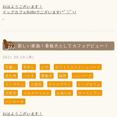
いませ。
お子様の遊ぶ所ではございません。
おはようございます！
サッカー・キャッチボール・お子様だけの追いかけっこなど
【営業時間について】
ドッグカフェBeBeでございます(*ﾟ▽ﾟ)ﾉ
はご遠慮頂きますようお願い致します。
コロナウイルス対策として時間短縮営業で11:00～19:00(L.O
保護者の方はわんちゃんだけでなく、お子様からも目を離さ
『 当店は、看板犬と遊んだり、お散歩をするなどの"ふれあ
18:00)とさせて頂きます。
お陰様でドッグカフェBeBeは、
ないようにお願い致します。
い"の営業は行っておりませんので予めご了承下さいませ』
※ドッグランのご利用は安全のため、日没までとさせて頂い
10月10日(日)で7周年を迎えます！
ております。
ありがとうございます✩°｡⋆⸜(* ॑꒳ ॑* )⸝
【お願い】
【新型コロナウイルス感染防止対策について】
ドッグランはわんちゃんの遊ぶ所です。
【写真について】
今までの感謝と今後もよろしくお願い致しますの気持ちを込
新しい家族！看板犬としてカフェデビュー！
新型コロナウイルス感染防止対策を行っております。
お子様の遊ぶ所ではございません。
Upしています、お写真はトリマーが時間が空いた時に撮影さ
めまして...
お客様の安全の為にもご協力をお願い致します。
サッカー・キャッチボール・お子様だけの追いかけっこなど
せて頂いております。
本日(9日)～
2021.09.19 (木)
はご遠慮頂きますようお願い致します。
ご来店頂きました全てのわんちゃん達を撮影は出来ておりま
◆カフェでお食事をされた方
◆お席からは必要最低限の移動(トイレやドッグランなど)以
保護者の方はわんちゃんだけでなく、お子様からも目を離さ
せんのでご了承くださいませ。
◆トリミング(予約制)ご利用の方
可愛い
手作り
ピザ
ホワイトスイスシェパード
外はご遠慮頂きます様お願い致します。
ないようにお願い致します。
に記念品をプレゼント致します！！
お客様同士(わんちゃんも含む)の距離ソーシャルディスタン
北九州
パスタ
看板犬
福岡
ハンバーグ
※記念品はなくなり次第終了です。
スを保って頂きますようお願い致します。
ドッグラン
小型犬
テイクアウト
ドッグカフェ
【新型コロナウイルス感染防止対策について】
コロナウイルス感染症対策により、
◆ご入店の際は、アルコール消毒とマスクの着用(お食事の時
新型コロナウイルス感染防止対策を行っております。
大型犬
コロナウイルス
お知らせ
ポメラニアン
客席を減らしております。
以外)をお願い致します。
お客様の安全の為にもご協力をお願い致します。
ご来店の際は、事前に空席のご確認を
パンケーキ
お願い致します。
◆テイクアウトもございます！
◆お席からは必要最低限の移動(トイレやドッグランなど)以
(TEL 093-293-7551)
外はご遠慮頂きます様お願い致します。
おはようございます！