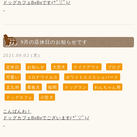
◆ご入店の制限をさせて頂いております。(店内は4組様ま
お客様同士(わんちゃんも含む)の距離ソーシャルディスタン
ドッグカフェBeBeです(*ﾟ▽ﾟ)ﾉ
で、テラスは3組様まで)
スを保って頂きますようお願い致します。
【10月の店休日】
本日、8月5日に新しく家族に迎えました、
7日、14日、21日、28日の木曜日と
お客様、わんちゃんの安全を守るためですのでご了承くださ
◆ご入店の際は、アルコール消毒とマスクの着用(お食事の時
tata(タタ)くんが看板犬の1歩としてカフェデビュー致しま
第3水曜日の20日です。
いませ。
以外)をお願い致します。
す！
【営業時間について】
◆テイクアウトもございます！
カワウソ(生後1ヶ月)から
9月の店休日のお知らせです
コロナウイルス対策として時間短縮営業で11:00～19:00(L.O
たぬき(生後2ヶ月半)になり
(↓こちらのお知らせは知らない方がまだいらっしゃいますの
18:00)とさせて頂きます。
◆ご入店の制限をさせて頂いております。(店内は4組様ま
ただいま、猿期で毛がスカスカで
2021.09.02 (木)
で、暫く掲載させていただきます。)
※ドッグランのご利用は安全のため、日没までとさせて頂い
で、テラスは3組様まで)
ハリネズミ(4ヶ月)になりました笑
※大変残念なお知らせですが、
ております。
そして、やっと1㌔超えました！
定休日
お知らせ
大型犬
テイクアウト
ブログ
当店の看板犬のsunちゃん(ポメラニアン)が
お客様、わんちゃんの安全を守るためですのでご了承くださ
2021年2月19日に13歳で虹の橋を渡りました。
可愛い
コロナウイルス
ホワイトスイスシェパード
【写真について】
いませ。
まだ小さくて休憩しながらなので、
Upしています、お写真はトリマーが時間が空いた時に撮影さ
カフェにいない時もございますが
北九州
看板犬
福岡
ドッグラン
わんちゃん用
ホームページやFacebookなどを見てsunちゃんに
せて頂いております。
【営業時間について】
ご了承くださいませ。
会いに来てくださる方がいらっしゃいますが、
ドッグカフェ
小型犬
ご来店頂きました全てのわんちゃん達を撮影は出来ておりま
コロナウイルス対策として時間短縮営業で11:00～19:00(L.O
【9月の店休日】
私共としては大切な家族で、
せんのでご了承くださいませ。
18:00)とさせて頂きます。
2日、9日、16日、30日の木曜日と
ホームページなどの画面から
※ドッグランのご利用は安全のため、日没までとさせて頂い
こんばんわ！
第3水曜日の15日と、
sunちゃんを消すという事は出来ません。
ております。
ドッグカフェBeBeでございます(*ﾟ▽ﾟ)ﾉ
第4水曜日の22日です※23日(祝日・木)の振替休日
大変申し訳ございません。ご了承くださいませ※
【写真について】
9月1日は優くんのお誕生日！