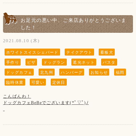
Upしています、お写真はトリマーが時間が空いた時に撮影さ
おめでとうございます✩°｡⋆⸜(* ॑꒳ ॑* )⸝
せて頂いております。
そして、up出来ていなかった
(↓こちらのお知らせは知らない方がまだいらっしゃいますの
『 当店は、看板犬と遊んだり、お散歩をするなどの"ふれあ
ご来店頂きました全てのわんちゃん達を撮影は出来ておりま
ルナちゃんは8月21日がお誕生日でした！
で、暫く掲載させていただきます。)
い"の営業は行っておりませんので予めご了承下さいませ』
せんのでご了承くださいませ。
おめでとうございます✩°｡⋆⸜(* ॑꒳ ॑* )⸝
※大変残念なお知らせですが、
お足元の悪い中、ご来店ありがとうございま
当店の看板犬のsunちゃん(ポメラニアン)が
した！
【お願い】
9月始まりました！
2021年2月19日に13歳で虹の橋を渡りました。
ドッグランはわんちゃんの遊ぶ所です。
まだまだ暑い日が続きますし、
2021.08.10 (木)
お子様の遊ぶ所ではございません。
緊急事態宣言も続いております。
ホームページやFacebookなどを見てsunちゃんに
サッカー・キャッチボール・お子様だけの追いかけっこなど
皆様、お体に気をつけてお過ごしくださいませ！
会いに来てくださる方がいらっしゃいますが、
ホワイトスイスシェパード
テイクアウト
看板犬
はご遠慮頂きますようお願い致します。
私共としては大切な家族で、
保護者の方はわんちゃんだけでなく、お子様からも目を離さ
手作り
ピザ
ドッグラン
遮光ネット
パスタ
【9月の店休日】
ホームページなどの画面から
ないようにお願い致します。
2日、9日、16日、30日の木曜日と
sunちゃんを消すという事は出来ません。
ドッグカフェ
北九州
ハンバーグ
お知らせ
福岡
第3水曜日の15日と、
大変申し訳ございません。ご了承くださいませ※
臨時休業
可愛い
定休日
第4水曜日の22日です※23日(祝日・木)の振替休日
【新型コロナウイルス感染防止対策について】
新型コロナウイルス感染防止対策を行っております。
こんばんわ！
お客様の安全の為にもご協力をお願い致します。
『 当店は、看板犬と遊んだり、お散歩をするなどの"ふれあ
ドッグカフェBeBeでございます(*ﾟ▽ﾟ)ﾉ
(↓こちらのお知らせは知らない方がまだいらっしゃいますの
い"の営業は行っておりませんので予めご了承下さいませ』
◆お席からは必要最低限の移動(トイレやドッグランなど)以
で、暫く掲載させていただきます。)
本日はお足元の悪い中、ご来店ありがとうございました！！
外はご遠慮頂きます様お願い致します。
※大変残念なお知らせですが、
【お願い】
お客様同士(わんちゃんも含む)の距離ソーシャルディスタン
当店の看板犬のsunちゃん(ポメラニアン)が
ドッグランはわんちゃんの遊ぶ所です。
【8月の店休日】
スを保って頂きますようお願い致します。
2021年2月19日に13歳で虹の橋を渡りました。
お子様の遊ぶ所ではございません。
5日、12日、26日の木曜日と