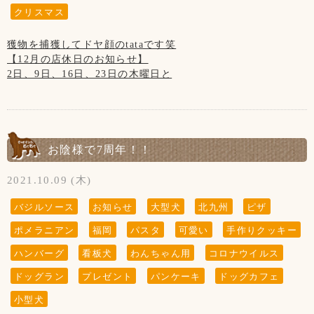
ないようにお願い致します。
クリスマス
18:00)とさせて頂きます。
※ドッグランのご利用は安全のため、日没までとさせて頂い
(↓こちらのお知らせは知らない方がまだいらっしゃいますの
ております。
で、暫く掲載させていただきます。)
獲物を捕獲してドヤ顔のtataです笑
【新型コロナウイルス感染防止対策について】
※大変残念なお知らせですが、
【12月の店休日のお知らせ】
新型コロナウイルス感染防止対策を行っております。
【写真について】
当店の看板犬のsunちゃん(ポメラニアン)が
2日、9日、16日、23日の木曜日と
お客様の安全の為にもご協力をお願い致します。
Upしています、お写真はトリマーが時間が空いた時に撮影さ
2021年2月19日に13歳で虹の橋を渡りました。
第3水曜日の15日、大晦日の31日です。
せて頂いております。
◆お席からは必要最低限の移動(トイレやドッグランなど)以
ご来店頂きました全てのわんちゃん達を撮影は出来ておりま
ホームページやFacebookなどを見てsunちゃんに
外はご遠慮頂きます様お願い致します。
せんのでご了承くださいませ。
会いに来てくださる方がいらっしゃいますが、
お客様同士(わんちゃんも含む)の距離ソーシャルディスタン
私共としては大切な家族で、
(↓こちらのお知らせは知らない方がまだいらっしゃいますの
お陰様で7周年！！
スを保って頂きますようお願い致します。
ホームページなどの画面から
で、暫く掲載させていただきます。)
sunちゃんを消すという事は出来ません。
※大変残念なお知らせですが、
2021.10.09 (木)
◆ご入店の際は、アルコール消毒とマスクの着用(お食事の時
大変申し訳ございません。ご了承くださいませ※
当店の看板犬のsunちゃん(ポメラニアン)が
以外)をお願い致します。
2021年2月19日に13歳で虹の橋を渡りました。
バジルソース
お知らせ
大型犬
北九州
ピザ
◆テイクアウトもございます！
ポメラニアン
福岡
パスタ
可愛い
手作りクッキー
ホームページやFacebookなどを見てsunちゃんに
『 当店は、看板犬と遊んだり、お散歩をするなどの"ふれあ
会いに来てくださる方がいらっしゃいますが、
ハンバーグ
看板犬
わんちゃん用
コロナウイルス
◆ご入店の制限をさせて頂いております。(店内は4組様ま
い"の営業は行っておりませんので予めご了承下さいませ』
私共としては大切な家族で、
で、テラスは3組様まで)
ドッグラン
プレゼント
パンケーキ
ドッグカフェ
ホームページなどの画面から
【お願い】
sunちゃんを消すという事は出来ません。
小型犬
お客様、わんちゃんの安全を守るためですのでご了承くださ
ドッグランはわんちゃんの遊ぶ所です。
大変申し訳ございません。ご了承くださいませ※