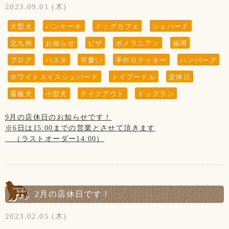
2023.09.01 (木)
大型犬
パンケーキ
ドッグカフェ
シェパード
北九州
お知らせ
ピザ
ポメラニアン
福岡
ブログ
パスタ
可愛い
手作りクッキー
ハンバーグ
ホワイトスイスシェパード
トイプードル
定休日
看板犬
小型犬
テイクアウト
ドッグラン
9月の店休日のお知らせです！
※6日は15:00までの営業とさせて頂きます
（ラストオーダー14:00）
【9月の店休日のお知らせ】
7日、14日、21日、28日の木曜日と
第3水曜日の20日です
2月の店休日です！
2023.02.05 (木)