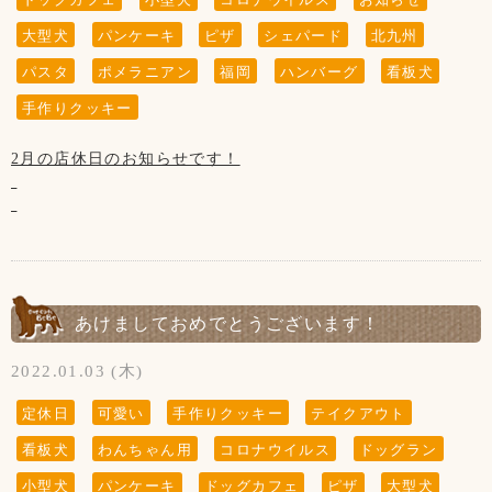
ご了承下さいませ。
大型犬
パンケーキ
ピザ
シェパード
北九州
【10月の店休日】
パスタ
ポメラニアン
福岡
ハンバーグ
看板犬
6日、13日、20日、27日の木曜日と、
第3水曜日の19日です。
手作りクッキー
2月の店休日のお知らせです！
【2月の店休日】
3日、10日、17日、24日と
第3水曜日の16日です。
あけましておめでとうございます！
(↓こちらのお知らせは知らない方がまだいらっしゃいますの
2022.01.03 (木)
で、暫く掲載させていただきます。)
※大変残念なお知らせですが、
定休日
可愛い
手作りクッキー
テイクアウト
当店の看板犬のsunちゃん(ポメラニアン)が
看板犬
わんちゃん用
コロナウイルス
ドッグラン
2021年2月19日に13歳で虹の橋を渡りました。
小型犬
パンケーキ
ドッグカフェ
ピザ
大型犬