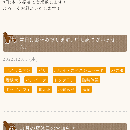
8日(木)を振替で営業致します！
よろしくお願いいたします！！
ホームページやFacebookなどを見てsunちゃんに
会いに来てくださる方がいらっしゃいますが、
私共としては大切な家族で、
ホームページなどの画面から
sunちゃんを消すという事は出来ません。
本日はお休み致します、申し訳ございませ
大変申し訳ございません。ご了承くださいませ※
ん。
2022.12.05 (木)
『 当店は、看板犬と遊んだり、お散歩をするなどの"ふれあ
ポメラニアン
ピザ
ホワイトスイスシェパード
パスタ
い"の営業は行っておりませんので予めご了承下さいませ』
看板犬
ハンバーグ
ドッグラン
臨時休業
【お願い】
ドッグカフェ
北九州
お知らせ
福岡
ドッグランはわんちゃんの遊ぶ所です。
お子様の遊ぶ所ではございません。
サッカー・キャッチボール・お子様だけの追いかけっこなど
はご遠慮頂きますようお願い致します。
保護者の方はわんちゃんだけでなく、お子様からも目を離さ
ないようにお願い致します。
11月の店休日のお知らせ