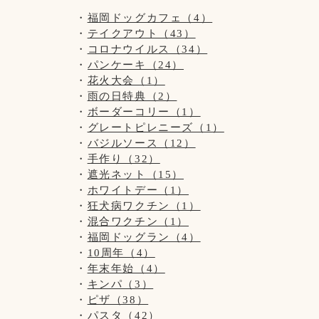
福岡ドッグカフェ（4）
テイクアウト（43）
コロナウイルス（34）
パンケーキ（24）
花火大会（1）
雨の日特典（2）
ボーダーコリー（1）
グレートピレニーズ（1）
バジルソース（12）
手作り（32）
遮光ネット（15）
ホワイトデー（1）
狂犬病ワクチン（1）
混合ワクチン（1）
福岡ドッグラン（4）
10周年（4）
年末年始（4）
キンパ（3）
ピザ（38）
パスタ（42）