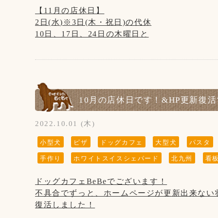
◆お席からは必要最低限の移動(トイレやドッ
【11月の店休日】
お客様同士(わんちゃんも含む)の距離ソーシ
2日(水)※3日(木・祝日)の代休
す。
10日、17日、24日の木曜日と
第3水曜日の16日です。
◆ご入店の際は、アルコール消毒とマスクの着用
BeBeとtataお揃いの服です！
◆テイクアウトもございます！
おやつで釣ってなんとか撮れましたww
10月の店休日です！&HP更新復
◆ご入店の制限をさせて頂いております。(店内
2022.10.01 (木)
お客様、わんちゃんの安全を守るためですので
小型犬
ピザ
ドッグカフェ
大型犬
パスタ
【営業時間について】
手作り
ホワイトスイスシェパード
北九州
看
コロナウイルス対策として時間短縮営業で11:00～19
※ドッグランのご利用は安全のため、日没まで
ドッグカフェBeBeでございます！
不具合でずっと、ホームページが更新出来ない
【写真について】
復活しました！
Upしています、お写真はトリマーが時間が空
【お知らせ】
ご来店頂きました全てのわんちゃん達を撮影は