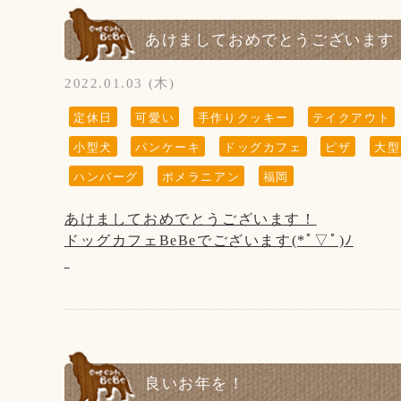
あけましておめでとうございます
(↓こちらのお知らせは知らない方がまだいらっ
2022.01.03 (木)
※大変残念なお知らせですが、
当店の看板犬のsunちゃん(ポメラニアン)が
定休日
可愛い
手作りクッキー
テイクアウト
2021年2月19日に13歳で虹の橋を渡りました。
小型犬
パンケーキ
ドッグカフェ
ピザ
大型
ホームページやFacebookなどを見てsunちゃん
ハンバーグ
ポメラニアン
福岡
会いに来てくださる方がいらっしゃいますが、
私共としては大切な家族で、
あけましておめでとうございます！
ホームページなどの画面から
ドッグカフェBeBeでございます(*ﾟ▽ﾟ)ﾉ
sunちゃんを消すという事は出来ません。
大変申し訳ございません。ご了承くださいませ
本日3日(月)より、通常営業となります。
今年もどうぞご愛顧のほどひとえに
よろしくお願い致します！！
『 当店は、看板犬と遊んだり、お散歩をするな
【1月の店休日】
良いお年を！
了承下さいませ』
1日、2日と