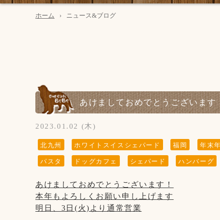
ホーム
ニュース&ブログ
あけましておめでとうございます
2023.01.02 (木)
北九州
ホワイトスイスシェパード
福岡
年末
パスタ
ドッグカフェ
シェパード
ハンバーグ
あけましておめでとうございます！
本年もよろしくお願い申し上げます
明日、3日(火)より通常営業
5日は“木曜日”ですが、通常営業致します！