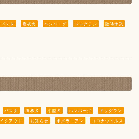
※
パスタ
看板犬
ハンバーグ
ドッグラン
臨時休業
どの"ふれあい"の営業は行っておりませんので予めご
かけっこなどはご遠慮頂きますようお願い致します。
らも目を離さないようにお願い致します。
パスタ
看板犬
小型犬
ハンバーグ
ドッグラン
イクアウト
お知らせ
ポメラニアン
コロナウイルス
ます。
。