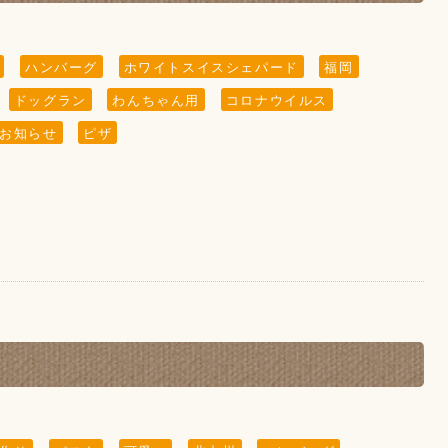
ハンバーグ
ホワイトスイスシェパード
福岡
ドッグラン
わんちゃん用
コロナウイルス
かけっこなどはご遠慮頂きますようお願い致します。
らも目を離さないようにお願い致します。
しゃいますので、暫く掲載させていただきます。)
お知らせ
ピザ
ます。
。
に
グランなど)以外はご遠慮頂きます様お願い致します。
ャルディスタンスを保って頂きますようお願い致しま
、
※
(お食事の時以外)をお願い致します。