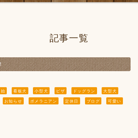
記事一覧
！
年始
看板犬
小型犬
ピザ
ドッグラン
大型犬
お知らせ
ポメラニアン
定休日
ブログ
可愛い