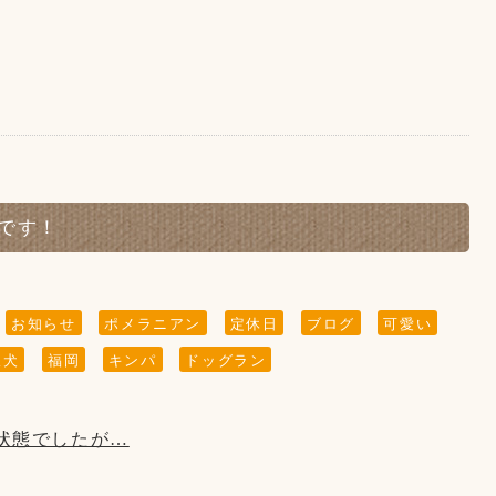
グランなど)以外はご遠慮頂きます様お願い致します。
ャルディスタンスを保って頂きますようお願い致しま
(お食事の時以外)をお願い致します。
活です！
は4組様まで、テラスは3組様まで)
ご了承くださいませ。
お知らせ
ポメラニアン
定休日
ブログ
可愛い
板犬
福岡
キンパ
ドッグラン
:00(L.O 18:00)とさせて頂きます。
とさせて頂いております。
状態でしたが…
いた時に撮影させて頂いております。
出来ておりませんのでご了承くださいませ。