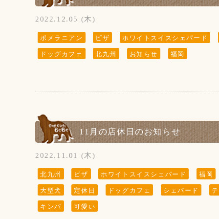
sunちゃんを消すという事は出来ません。
大変申し訳ございません。ご了承くださいませ
2022.12.05 (木)
ポメラニアン
ピザ
ホワイトスイスシェパード
ドッグカフェ
北九州
お知らせ
福岡
『 当店は、看板犬と遊んだり、お散歩をするな
了承下さいませ』
【お願い】
ドッグランはわんちゃんの遊ぶ所です。
お子様の遊ぶ所ではございません。
11月の店休日のお知らせ
サッカー・キャッチボール・お子様だけの追い
保護者の方はわんちゃんだけでなく、お子様か
2022.11.01 (木)
北九州
ピザ
ホワイトスイスシェパード
福岡
【新型コロナウイルス感染防止対策について】
大型犬
定休日
ドッグカフェ
シェパード
テ
新型コロナウイルス感染防止対策を行っており
お客様の安全の為にもご協力をお願い致します
キンパ
可愛い