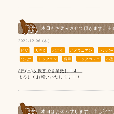
【1月の店休日】
1日、2日はお正月休み
本日もお休みさせて頂きます、申
12日、19日、26日の木曜日、
第3水曜日の18日です
2022.12.06 (木)
ピザ
大型犬
パスタ
ポメラニアン
ハンバー
北九州
ドッグラン
福岡
ドッグカフェ
小型
(↓こちらのお知らせは知らない方がまだいらっ
※大変残念なお知らせですが、
8日(木)を振替で営業致します！
当店の看板犬のsunちゃん(ポメラニアン)が
よろしくお願いいたします！！
2021年2月19日に13歳で虹の橋を渡りました。
ホームページやFacebookなどを見てsunちゃん
会いに来てくださる方がいらっしゃいますが、
私共としては大切な家族で、
ホームページなどの画面から
本日はお休み致します、申し訳ご