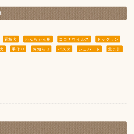
！
しゃいますので、暫く掲載させていただきます。)
看板犬
わんちゃん用
コロナウイルス
ドッグラン
犬
手作り
お知らせ
パスタ
シェパード
北九州
に
※
どの"ふれあい"の営業は行っておりませんので予めご