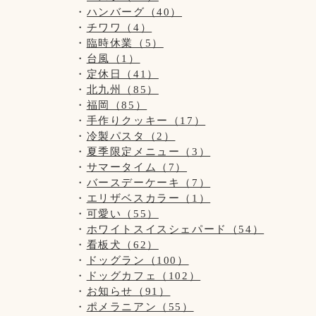
ハンバーグ（40）
チワワ（4）
臨時休業（5）
台風（1）
定休日（41）
北九州（85）
福岡（85）
手作りクッキー（17）
冷製パスタ（2）
夏季限定メニュー（3）
サマータイム（7）
バースデーケーキ（7）
エリザベスカラー（1）
可愛い（55）
ホワイトスイスシェパード（54）
看板犬（62）
ドッグラン（100）
ドッグカフェ（102）
お知らせ（91）
ポメラニアン（55）