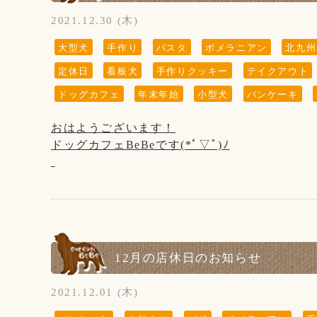
6日、13日、20日、27日の木曜日と
2021.12.30 (木)
【お願い】
第3水曜日の19日です。
ドッグランはわんちゃんの遊ぶ所です。
大型犬
手作り
パスタ
ポメラニアン
北九州
お子様の遊ぶ所ではございません。
定休日
看板犬
手作りクッキー
テイクアウト
サッカー・キャッチボール・お子様だけの追い
保護者の方はわんちゃんだけでなく、お子様か
(↓こちらのお知らせは知らない方がまだいらっ
ドッグカフェ
年末年始
小型犬
パンケーキ
※大変残念なお知らせですが、
当店の看板犬のsunちゃん(ポメラニアン)が
おはようございます！
【新型コロナウイルス感染防止対策について】
2021年2月19日に13歳で虹の橋を渡りました。
ドッグカフェBeBeです(*ﾟ▽ﾟ)ﾉ
新型コロナウイルス感染防止対策を行っており
お客様の安全の為にもご協力をお願い致します
ホームページやFacebookなどを見てsunちゃん
今年も残すところ後2日！
会いに来てくださる方がいらっしゃいますが、
BeBeは本日が今年最後の営業日です！
◆お席からは必要最低限の移動(トイレやドッ
私共としては大切な家族で、
15:00閉店(L.O14:00)となっております。
お客様同士(わんちゃんも含む)の距離ソーシ
ホームページなどの画面から
す。
sunちゃんを消すという事は出来ません。
今年もコロナに振り回された年になりましたが
12月の店休日のお知らせ
大変申し訳ございません。ご了承くださいませ
ご愛顧頂きありがとうございました！
◆ご入店の際は、アルコール消毒とマスクの着用
2021.12.01 (木)
新年は3日(月)11:00～通常営業となります。
◆テイクアウトもございます！