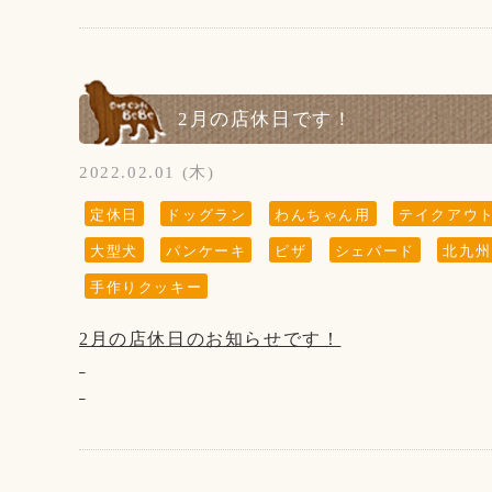
①夏季限定(9月まで)のフルーツスカッシュ50
※材料がなくなり次第終了です
②キンパ(韓国のり巻き)は終了致します
2月の店休日です！
③夏季限定サラダパスタも終了致します
2022.02.01 (木)
④ピザとカレーライスを各100円値上げ致しま
ご了承下さいませ。
定休日
ドッグラン
わんちゃん用
テイクアウ
大型犬
パンケーキ
ピザ
シェパード
北九州
【10月の店休日】
6日、13日、20日、27日の木曜日と、
手作りクッキー
第3水曜日の19日です。
2月の店休日のお知らせです！
【2月の店休日】
3日、10日、17日、24日と
第3水曜日の16日です。