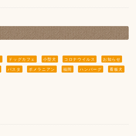
0円ですが、少しの間継続致します！
す
ト
ドッグカフェ
小型犬
コロナウイルス
お知らせ
パスタ
ポメラニアン
福岡
ハンバーグ
看板犬